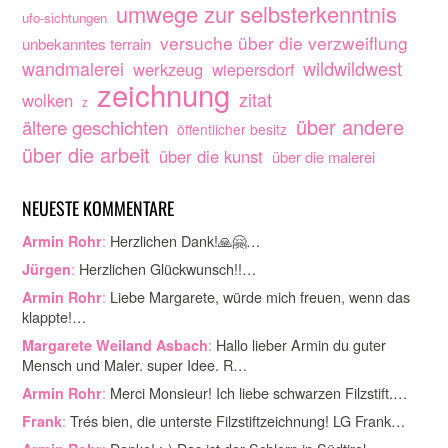
umwege zur selbsterkenntnis
ufo-sichtungen
versuche über die verzweiflung
unbekanntes terrain
wandmalerei
wildwildwest
werkzeug
wiepersdorf
zeichnung
zitat
wolken
z
über andere
ältere geschichten
öffentlicher besitz
über die arbeit
über die kunst
über die malerei
NEUESTE KOMMENTARE
:
Herzlichen Dank!🙏🤗…
Armin Rohr
:
Herzlichen Glückwunsch!!…
Jürgen
:
Liebe Margarete, würde mich freuen, wenn das
Armin Rohr
klappte!…
:
Hallo lieber Armin du guter
Margarete Weiland Asbach
Mensch und Maler. super Idee. R…
:
Merci Monsieur! Ich liebe schwarzen Filzstift.…
Armin Rohr
:
Trés bien, die unterste Filzstiftzeichnung! LG Frank…
Frank