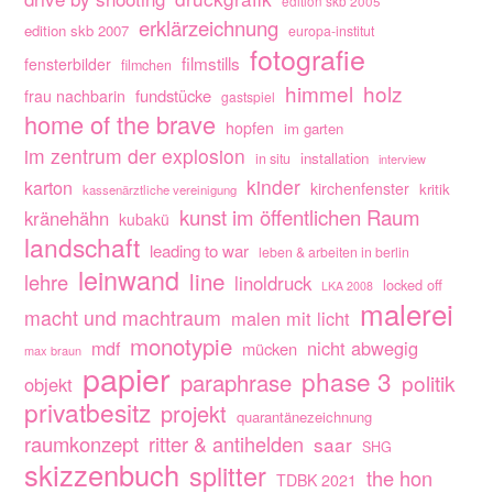
edition skb 2005
erklärzeichnung
edition skb 2007
europa-institut
fotografie
filmstills
fensterbilder
filmchen
himmel
holz
fundstücke
frau nachbarin
gastspiel
home of the brave
hopfen
im garten
im zentrum der explosion
installation
in situ
interview
kinder
karton
kirchenfenster
kritik
kassenärztliche vereinigung
kunst im öffentlichen Raum
kränehähn
kubakü
landschaft
leading to war
leben & arbeiten in berlin
leinwand
line
lehre
linoldruck
locked off
LKA 2008
malerei
macht und machtraum
malen mit licht
monotypie
nicht abwegig
mdf
mücken
max braun
papier
phase 3
paraphrase
politik
objekt
privatbesitz
projekt
quarantänezeichnung
raumkonzept
ritter & antihelden
saar
SHG
skizzenbuch
splitter
the hon
TDBK 2021