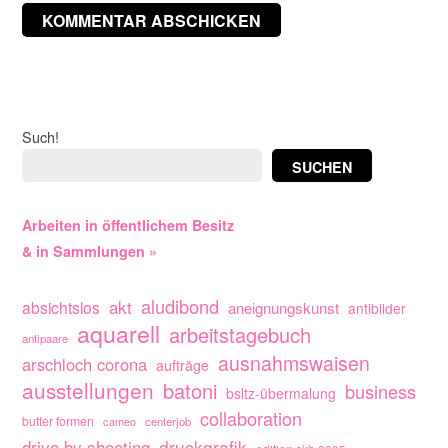
Such!
SUCHEN
Arbeiten in öffentlichem Besitz
& in Sammlungen »
aludibond
akt
absichtslos
aneignungskunst
antibilder
aquarell
arbeitstagebuch
antipaare
ausnahmswaisen
arschloch corona
aufträge
ausstellungen
batoni
business
bsltz-übermalung
collaboration
butter formen
cameo
centerjob
drive by shooting
druckgrafik