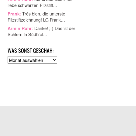
liebe schwarzen Filzstift.…
:
Trés bien, die unterste
Frank
Filzstiftzeichnung! LG Frank…
:
Danke! ;-) Das ist der
Armin Rohr
Schlern in Südtirol.…
WAS SONST GESCHAH:
A
r
c
h
i
v