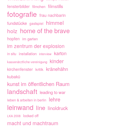
filmstills
fensterbilder
filmchen
fotografie
frau nachbarin
himmel
fundstücke
gastspiel
home of the brave
holz
hopfen
im garten
im zentrum der explosion
karton
installation
in situ
interview
kinder
kassenärztliche vereinigung
kränehähn
kirchenfenster
kritik
kubakü
kunst im öffentlichen Raum
landschaft
leading to war
lehre
leben & arbeiten in berlin
leinwand
line
linoldruck
locked off
LKA 2008
macht und machtraum