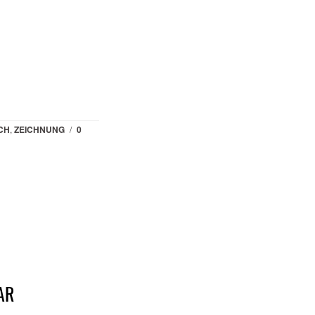
CH
,
ZEICHNUNG
/
0
AR