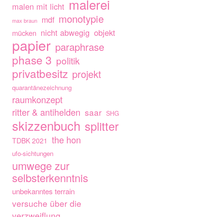
malerei
malen mit licht
monotypie
mdf
max braun
nicht abwegig
objekt
mücken
papier
paraphrase
phase 3
politik
privatbesitz
projekt
quarantänezeichnung
raumkonzept
ritter & antihelden
saar
SHG
skizzenbuch
splitter
the hon
TDBK 2021
ufo-sichtungen
umwege zur
selbsterkenntnis
unbekanntes terrain
versuche über die
verzweiflung