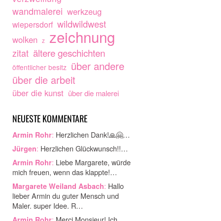
wandmalerei
werkzeug
wildwildwest
wiepersdorf
zeichnung
wolken
z
ältere geschichten
zitat
über andere
öffentlicher besitz
über die arbeit
über die kunst
über die malerei
NEUESTE KOMMENTARE
:
Herzlichen Dank!🙏🤗…
Armin Rohr
:
Herzlichen Glückwunsch!!…
Jürgen
:
Liebe Margarete, würde
Armin Rohr
mich freuen, wenn das klappte!…
:
Hallo
Margarete Weiland Asbach
lieber Armin du guter Mensch und
Maler. super Idee. R…
:
Merci Monsieur! Ich
Armin Rohr