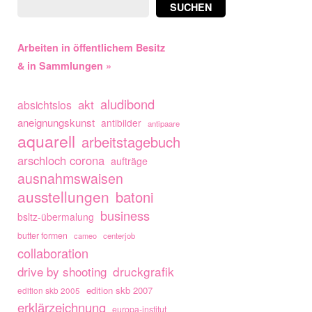
SUCHEN
Arbeiten in öffentlichem Besitz
& in Sammlungen »
aludibond
akt
absichtslos
aneignungskunst
antibilder
antipaare
aquarell
arbeitstagebuch
arschloch corona
aufträge
ausnahmswaisen
ausstellungen
batoni
business
bsltz-übermalung
butter formen
cameo
centerjob
collaboration
drive by shooting
druckgrafik
edition skb 2007
edition skb 2005
erklärzeichnung
europa-institut