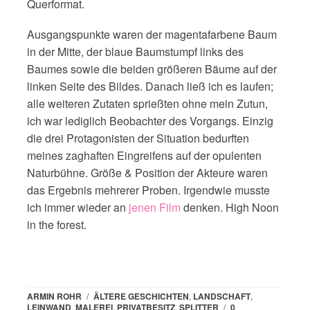
Querformat.
Ausgangspunkte waren der magentafarbene Baum
in der Mitte, der blaue Baumstumpf links des
Baumes sowie die beiden größeren Bäume auf der
linken Seite des Bildes. Danach ließ ich es laufen;
alle weiteren Zutaten sprießten ohne mein Zutun,
ich war lediglich Beobachter des Vorgangs. Einzig
die drei Protagonisten der Situation bedurften
meines zaghaften Eingreifens auf der opulenten
Naturbühne. Größe & Position der Akteure waren
das Ergebnis mehrerer Proben. Irgendwie musste
ich immer wieder an
jenen Film
denken. High Noon
in the forest.
ARMIN ROHR
/
ÄLTERE GESCHICHTEN
,
LANDSCHAFT
,
LEINWAND
,
MALEREI
,
PRIVATBESITZ
,
SPLITTER
/
0