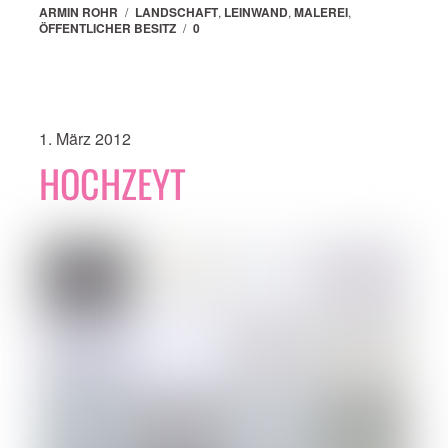
ARMIN ROHR
/
LANDSCHAFT
,
LEINWAND
,
MALEREI
,
ÖFFENTLICHER BESITZ
/
0
1. März 2012
HOCHZEYT