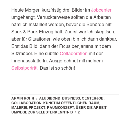
Heute Morgen kurzfristig drei Bilder im
Jobcenter
umgehängt. Verrückterweise sollten die Arbeiten
nämlich installiert werden, bevor die Behörde mit
Sack & Pack Einzug hält. Zuerst war ich skeptisch,
aber für Situationen wie oben bin ich dann dankbar.
Erst das Bild, dann der Ficus benjamina mit dem
Sitzmöbel. Eine subtile
Collaboration
mit der
Innenausstatterin. Ausgerechnet mit meinem
Selbstporträt
. Das ist so schön!
ARMIN ROHR
/
ALUDIBOND
,
BUSINESS
,
CENTERJOB
,
COLLABORATION
,
KUNST IM ÖFFENTLICHEN RAUM
,
MALEREI
,
PROJEKT
,
RAUMKONZEPT
,
ÜBER DIE ARBEIT
,
UMWEGE ZUR SELBSTERKENNTNIS
/
2