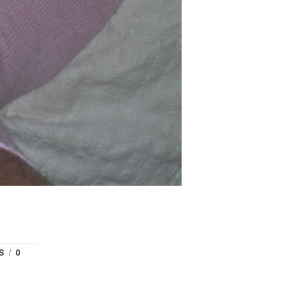
S
/
0