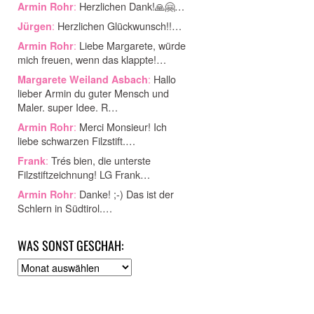
:
Herzlichen Dank!🙏🤗…
Armin Rohr
:
Herzlichen Glückwunsch!!…
Jürgen
:
Liebe Margarete, würde
Armin Rohr
mich freuen, wenn das klappte!…
:
Hallo
Margarete Weiland Asbach
lieber Armin du guter Mensch und
Maler. super Idee. R…
:
Merci Monsieur! Ich
Armin Rohr
liebe schwarzen Filzstift.…
:
Trés bien, die unterste
Frank
Filzstiftzeichnung! LG Frank…
:
Danke! ;-) Das ist der
Armin Rohr
Schlern in Südtirol.…
WAS SONST GESCHAH:
A
r
c