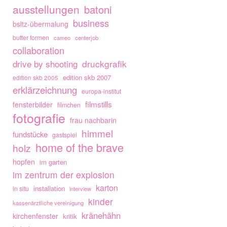
ausstellungen
batoni
business
bsltz-übermalung
butter formen
cameo
centerjob
collaboration
drive by shooting
druckgrafik
edition skb 2007
edition skb 2005
erklärzeichnung
europa-institut
filmstills
fensterbilder
filmchen
fotografie
frau nachbarin
himmel
fundstücke
gastspiel
home of the brave
holz
hopfen
im garten
im zentrum der explosion
karton
installation
in situ
interview
kinder
kassenärztliche vereinigung
kränehähn
kirchenfenster
kritik