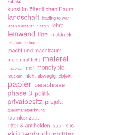
kubakü
kunst im öffentlichen Raum
landschaft
leading to war
lehre
leben & arbeiten in berlin
leinwand
line
linoldruck
locked off
LKA 2008
macht und machtraum
malerei
malen mit licht
monotypie
mdf
max braun
nicht abwegig
objekt
mücken
papier
paraphrase
phase 3
politik
privatbesitz
projekt
quarantänezeichnung
raumkonzept
ritter & antihelden
saar
SHG
skizzenbuch
splitter