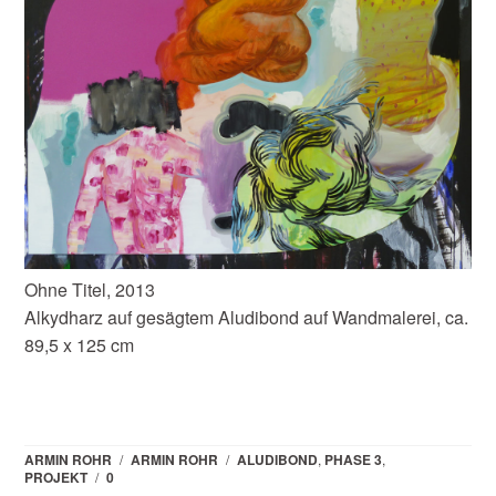
Ohne Titel, 2013
Alkydharz auf gesägtem Aludibond auf Wandmalerei, ca.
89,5 x 125 cm
ARMIN ROHR
/
ARMIN ROHR
/
ALUDIBOND
,
PHASE 3
,
PROJEKT
/
0