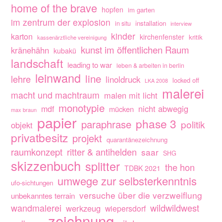
home of the brave
hopfen
im garten
im zentrum der explosion
installation
in situ
interview
kinder
karton
kirchenfenster
kritik
kassenärztliche vereinigung
kunst im öffentlichen Raum
kränehähn
kubakü
landschaft
leading to war
leben & arbeiten in berlin
leinwand
line
lehre
linoldruck
locked off
LKA 2008
malerei
macht und machtraum
malen mit licht
monotypie
nicht abwegig
mdf
mücken
max braun
papier
phase 3
paraphrase
politik
objekt
privatbesitz
projekt
quarantänezeichnung
raumkonzept
ritter & antihelden
saar
SHG
skizzenbuch
splitter
the hon
TDBK 2021
umwege zur selbsterkenntnis
ufo-sichtungen
versuche über die verzweiflung
unbekanntes terrain
wandmalerei
wildwildwest
werkzeug
wiepersdorf
zeichnung