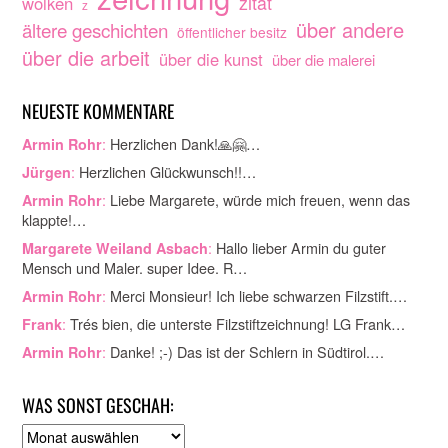
zitat
wolken
z
über andere
ältere geschichten
öffentlicher besitz
über die arbeit
über die kunst
über die malerei
NEUESTE KOMMENTARE
:
Herzlichen Dank!🙏🤗…
Armin Rohr
:
Herzlichen Glückwunsch!!…
Jürgen
:
Liebe Margarete, würde mich freuen, wenn das
Armin Rohr
klappte!…
:
Hallo lieber Armin du guter
Margarete Weiland Asbach
Mensch und Maler. super Idee. R…
:
Merci Monsieur! Ich liebe schwarzen Filzstift.…
Armin Rohr
:
Trés bien, die unterste Filzstiftzeichnung! LG Frank…
Frank
:
Danke! ;-) Das ist der Schlern in Südtirol.…
Armin Rohr
WAS SONST GESCHAH:
A