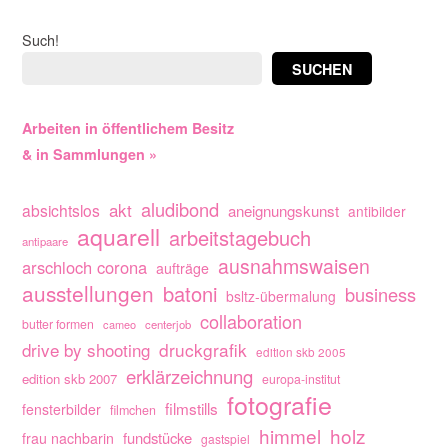
Such!
SUCHEN
Arbeiten in öffentlichem Besitz
& in Sammlungen »
aludibond
akt
absichtslos
aneignungskunst
antibilder
aquarell
arbeitstagebuch
antipaare
ausnahmswaisen
arschloch corona
aufträge
ausstellungen
batoni
business
bsltz-übermalung
collaboration
butter formen
cameo
centerjob
drive by shooting
druckgrafik
edition skb 2005
erklärzeichnung
edition skb 2007
europa-institut
fotografie
filmstills
fensterbilder
filmchen
himmel
holz
fundstücke
frau nachbarin
gastspiel