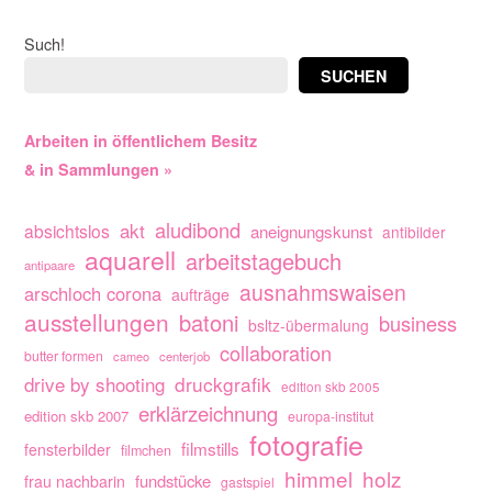
Such!
SUCHEN
Arbeiten in öffentlichem Besitz
& in Sammlungen »
aludibond
akt
absichtslos
aneignungskunst
antibilder
aquarell
arbeitstagebuch
antipaare
ausnahmswaisen
arschloch corona
aufträge
ausstellungen
batoni
business
bsltz-übermalung
collaboration
butter formen
cameo
centerjob
drive by shooting
druckgrafik
edition skb 2005
erklärzeichnung
edition skb 2007
europa-institut
fotografie
filmstills
fensterbilder
filmchen
himmel
holz
fundstücke
frau nachbarin
gastspiel