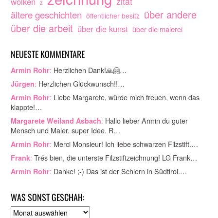
zitat
wolken
z
über andere
ältere geschichten
öffentlicher besitz
über die arbeit
über die kunst
über die malerei
NEUESTE KOMMENTARE
:
Herzlichen Dank!🙏🤗…
Armin Rohr
:
Herzlichen Glückwunsch!!…
Jürgen
:
Liebe Margarete, würde mich freuen, wenn das
Armin Rohr
klappte!…
:
Hallo lieber Armin du guter
Margarete Weiland Asbach
Mensch und Maler. super Idee. R…
:
Merci Monsieur! Ich liebe schwarzen Filzstift.…
Armin Rohr
:
Trés bien, die unterste Filzstiftzeichnung! LG Frank…
Frank
:
Danke! ;-) Das ist der Schlern in Südtirol.…
Armin Rohr
WAS SONST GESCHAH:
A