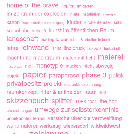
home of the brave
hopfen
im garten
im zentrum der explosion
installation
in situ
interview
kinder
karton
kirchenfenster
kritik
kassenärztliche vereinigung
kunst im öffentlichen Raum
kränehähn
kubakü
landschaft
leading to war
leben & arbeiten in berlin
leinwand
line
lehre
linoldruck
locked off
LKA 2008
malerei
macht und machtraum
malen mit licht
monotypie
nicht abwegig
mdf
mücken
max braun
papier
phase 3
paraphrase
politik
objekt
privatbesitz
projekt
quarantänezeichnung
raumkonzept
ritter & antihelden
saar
SHG
skizzenbuch
splitter
the hon
TDBK 2021
umwege zur selbsterkenntnis
ufo-sichtungen
versuche über die verzweiflung
unbekanntes terrain
wandmalerei
wildwildwest
werkzeug
wiepersdorf
zeichnung