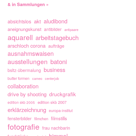
& in Sammlungen »
aludibond
akt
absichtslos
aneignungskunst
antibilder
antipaare
aquarell
arbeitstagebuch
arschloch corona
aufträge
ausnahmswaisen
ausstellungen
batoni
business
bsltz-übermalung
butter formen
cameo
centerjob
collaboration
drive by shooting
druckgrafik
edition skb 2007
edition skb 2005
erklärzeichnung
europa-institut
filmstills
fensterbilder
filmchen
fotografie
frau nachbarin
himmel