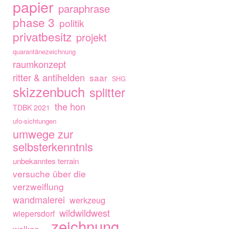
papier
paraphrase
phase 3
politik
privatbesitz
projekt
quarantänezeichnung
raumkonzept
ritter & antihelden
saar
SHG
skizzenbuch
splitter
the hon
TDBK 2021
ufo-sichtungen
umwege zur
selbsterkenntnis
unbekanntes terrain
versuche über die
verzweiflung
wandmalerei
werkzeug
wildwildwest
wiepersdorf
zeichnung