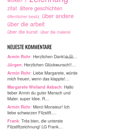
wolken
z
ältere geschichten
zitat
über andere
öffentlicher besitz
über die arbeit
über die kunst
über die malerei
NEUESTE KOMMENTARE
:
Herzlichen Dank!🙏🤗…
Armin Rohr
:
Herzlichen Glückwunsch!!…
Jürgen
:
Liebe Margarete, würde
Armin Rohr
mich freuen, wenn das klappte!…
:
Hallo
Margarete Weiland Asbach
lieber Armin du guter Mensch und
Maler. super Idee. R…
:
Merci Monsieur! Ich
Armin Rohr
liebe schwarzen Filzstift.…
:
Trés bien, die unterste
Frank
Filzstiftzeichnung! LG Frank…