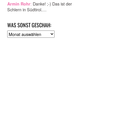
:
Danke! ;-) Das ist der
Armin Rohr
Schlern in Südtirol.…
WAS SONST GESCHAH:
A
r
c
h
i
v