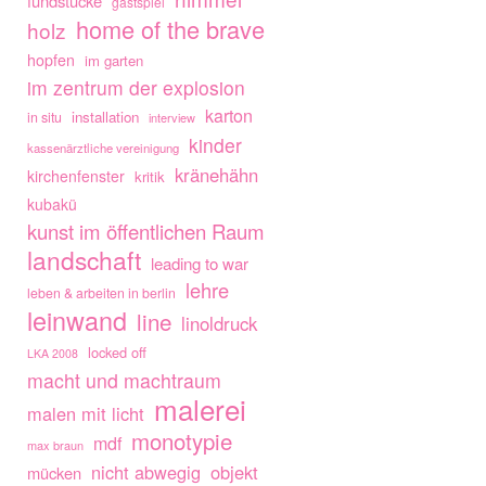
fundstücke
gastspiel
home of the brave
holz
hopfen
im garten
im zentrum der explosion
karton
installation
in situ
interview
kinder
kassenärztliche vereinigung
kränehähn
kirchenfenster
kritik
kubakü
kunst im öffentlichen Raum
landschaft
leading to war
lehre
leben & arbeiten in berlin
leinwand
line
linoldruck
locked off
LKA 2008
macht und machtraum
malerei
malen mit licht
monotypie
mdf
max braun
nicht abwegig
objekt
mücken