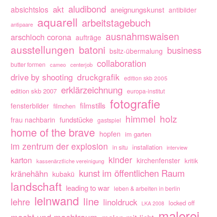
aludibond
akt
absichtslos
aneignungskunst
antibilder
aquarell
arbeitstagebuch
antipaare
ausnahmswaisen
arschloch corona
aufträge
ausstellungen
batoni
business
bsltz-übermalung
collaboration
butter formen
cameo
centerjob
drive by shooting
druckgrafik
edition skb 2005
erklärzeichnung
edition skb 2007
europa-institut
fotografie
filmstills
fensterbilder
filmchen
himmel
holz
fundstücke
frau nachbarin
gastspiel
home of the brave
hopfen
im garten
im zentrum der explosion
installation
in situ
interview
kinder
karton
kirchenfenster
kritik
kassenärztliche vereinigung
kunst im öffentlichen Raum
kränehähn
kubakü
landschaft
leading to war
leben & arbeiten in berlin
leinwand
line
lehre
linoldruck
locked off
LKA 2008
malerei