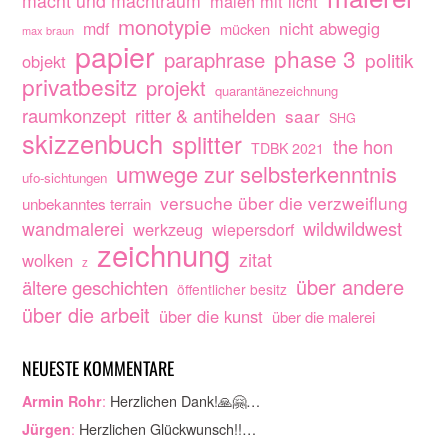
macht und machtraum
malen mit licht
monotypie
nicht abwegig
mdf
mücken
max braun
papier
phase 3
paraphrase
politik
objekt
privatbesitz
projekt
quarantänezeichnung
raumkonzept
ritter & antihelden
saar
SHG
skizzenbuch
splitter
the hon
TDBK 2021
umwege zur selbsterkenntnis
ufo-sichtungen
versuche über die verzweiflung
unbekanntes terrain
wandmalerei
wildwildwest
werkzeug
wiepersdorf
zeichnung
zitat
wolken
z
über andere
ältere geschichten
öffentlicher besitz
über die arbeit
über die kunst
über die malerei
NEUESTE KOMMENTARE
:
Herzlichen Dank!🙏🤗…
Armin Rohr
:
Herzlichen Glückwunsch!!…
Jürgen