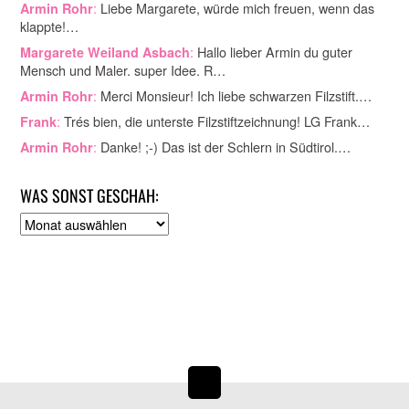
:
Liebe Margarete, würde mich freuen, wenn das
Armin Rohr
klappte!…
:
Hallo lieber Armin du guter
Margarete Weiland Asbach
Mensch und Maler. super Idee. R…
:
Merci Monsieur! Ich liebe schwarzen Filzstift.…
Armin Rohr
:
Trés bien, die unterste Filzstiftzeichnung! LG Frank…
Frank
:
Danke! ;-) Das ist der Schlern in Südtirol.…
Armin Rohr
WAS SONST GESCHAH:
A
r
c
h
i
v