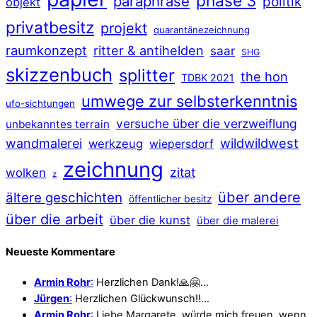
phase 3
paraphrase
politik
objekt
privatbesitz
projekt
quarantänezeichnung
raumkonzept
ritter & antihelden
saar
SHG
skizzenbuch
splitter
the hon
TDBK 2021
umwege zur selbsterkenntnis
ufo-sichtungen
versuche über die verzweiflung
unbekanntes terrain
wildwildwest
wandmalerei
werkzeug
wiepersdorf
zeichnung
zitat
wolken
z
über andere
ältere geschichten
öffentlicher besitz
über die arbeit
über die kunst
über die malerei
Neueste Kommentare
Armin Rohr
:
Herzlichen Dank!🙏🤗…
Jürgen
:
Herzlichen Glückwunsch!!…
Armin Rohr
:
Liebe Margarete, würde mich freuen, wenn