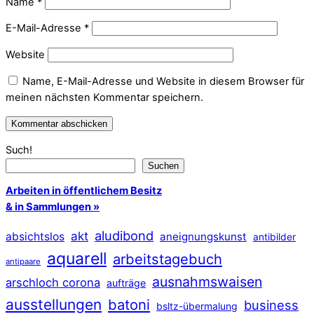
Name
*
E-Mail-Adresse
*
Website
Name, E-Mail-Adresse und Website in diesem Browser für
meinen nächsten Kommentar speichern.
Such!
Suchen
Arbeiten in öffentlichem Besitz
& in Sammlungen »
aludibond
akt
absichtslos
aneignungskunst
antibilder
aquarell
arbeitstagebuch
antipaare
ausnahmswaisen
arschloch corona
aufträge
ausstellungen
batoni
business
bsltz-übermalung