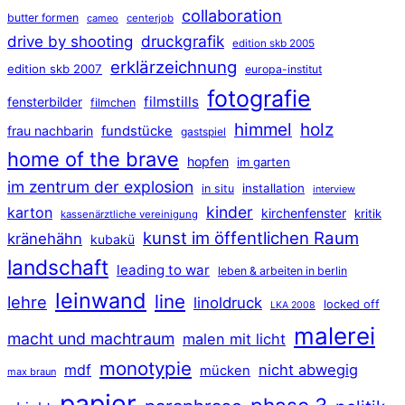
collaboration
butter formen
cameo
centerjob
druckgrafik
drive by shooting
edition skb 2005
erklärzeichnung
edition skb 2007
europa-institut
fotografie
filmstills
fensterbilder
filmchen
himmel
holz
frau nachbarin
fundstücke
gastspiel
home of the brave
hopfen
im garten
im zentrum der explosion
installation
in situ
interview
kinder
karton
kirchenfenster
kritik
kassenärztliche vereinigung
kunst im öffentlichen Raum
kränehähn
kubakü
landschaft
leading to war
leben & arbeiten in berlin
leinwand
line
lehre
linoldruck
locked off
LKA 2008
malerei
macht und machtraum
malen mit licht
monotypie
mdf
nicht abwegig
mücken
max braun
papier