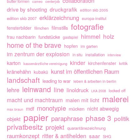
collaboration
butter formen
cameo
centerjob
drive by shooting
druckgrafik
edition skb 2005
erklärzeichnung
edition skb 2007
europa-institut
fotografie
filmstills
fensterbilder
filmchen
himmel
holz
fundstücke
frau nachbarin
gastspiel
home of the brave
hopfen
im garten
im zentrum der explosion
installation
in situ
interview
kinder
karton
kirchenfenster
kritik
kassenärztliche vereinigung
kunst im öffentlichen Raum
kränehähn
kubakü
landschaft
leading to war
leben & arbeiten in berlin
leinwand
line
lehre
linoldruck
locked off
LKA 2008
malerei
macht und machtraum
malen mit licht
monotypie
nicht abwegig
mdf
mücken
max braun
papier
phase 3
paraphrase
politik
objekt
privatbesitz
projekt
quarantänezeichnung
raumkonzept
ritter & antihelden
saar
SHG