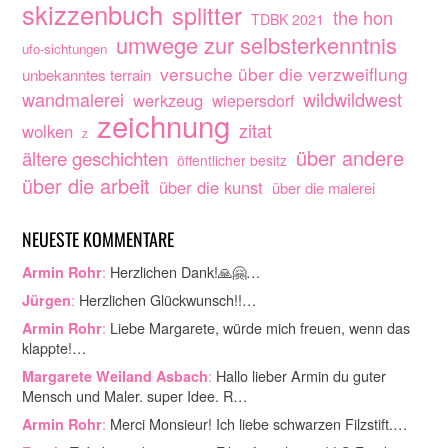
skizzenbuch
splitter
the hon
TDBK 2021
umwege zur selbsterkenntnis
ufo-sichtungen
versuche über die verzweiflung
unbekanntes terrain
wandmalerei
wildwildwest
werkzeug
wiepersdorf
zeichnung
zitat
wolken
z
über andere
ältere geschichten
öffentlicher besitz
über die arbeit
über die kunst
über die malerei
NEUESTE KOMMENTARE
:
Herzlichen Dank!🙏🤗…
Armin Rohr
:
Herzlichen Glückwunsch!!…
Jürgen
:
Liebe Margarete, würde mich freuen, wenn das
Armin Rohr
klappte!…
:
Hallo lieber Armin du guter
Margarete Weiland Asbach
Mensch und Maler. super Idee. R…
:
Merci Monsieur! Ich liebe schwarzen Filzstift.…
Armin Rohr