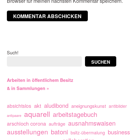
Browser für meinen nächsten Kommentar speichern.
Such!
SUCHEN
Arbeiten in öffentlichem Besitz
& in Sammlungen »
aludibond
akt
absichtslos
aneignungskunst
antibilder
aquarell
arbeitstagebuch
antipaare
ausnahmswaisen
arschloch corona
aufträge
ausstellungen
batoni
business
bsltz-übermalung