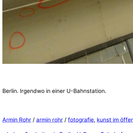
Berlin. Irgendwo in einer U-Bahnstation.
Armin Rohr
/
armin rohr
/
fotografie
,
kunst im öffe