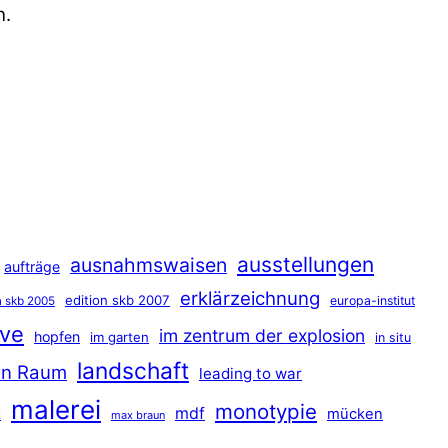
n.
ausstellungen
ausnahmswaisen
aufträge
erklärzeichnung
edition skb 2007
europa-institut
n skb 2005
ave
im zentrum der explosion
hopfen
im garten
in situ
landschaft
hen Raum
leading to war
malerei
monotypie
t
mdf
mücken
max braun