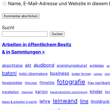
Name, E-Mail-Adresse und Website in diesem 
Such!
Suchen
Arbeiten in öffentlichem Besitz
& in Sammlungen »
aludibond
akt
absichtslos
aneignungskunst
antibilder
an
batoni
business
bsltz-übermalung
butter formen
cameo
cen
fotografie
filmstills
fensterbilder
frau nachbari
filmchen
kinder
karton
ki
installation
interview
kassenärztliche vereinigung
leinwand
line
lehre
linoldruck
leben & arbeiten in berlin