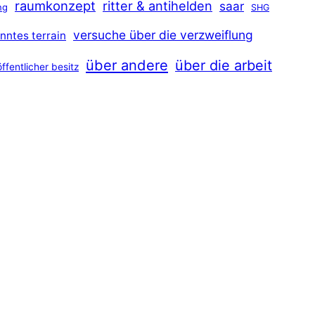
raumkonzept
ritter & antihelden
saar
ng
SHG
versuche über die verzweiflung
nntes terrain
über andere
über die arbeit
öffentlicher besitz