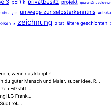
se 3
privatbesitz
projekt
politik
quarantänezeichnu
umwege zur selbsterkenntnis
unbeka
sichtungen
zeichnung
ältere geschichten
zitat
olken
z
euen, wenn das klappte!…
min du guter Mensch und Maler. super Idee. R…
zen Filzstift.…
nung! LG Frank…
 Südtirol.…