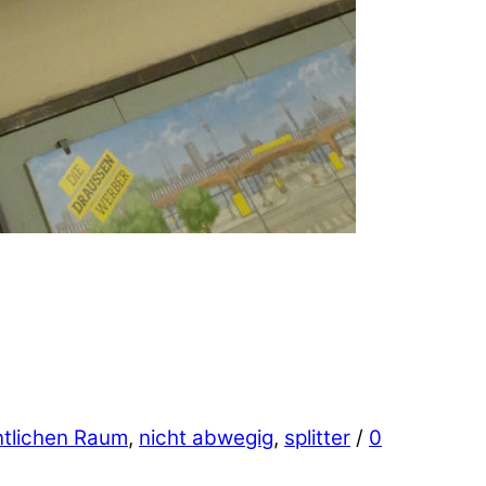
ntlichen Raum
,
nicht abwegig
,
splitter
/
0