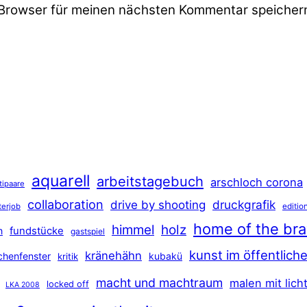
Browser für meinen nächsten Kommentar speicher
aquarell
arbeitstagebuch
arschloch corona
tipaare
collaboration
druckgrafik
drive by shooting
terjob
editio
home of the br
himmel
holz
n
fundstücke
gastspiel
kunst im öffentlic
kränehähn
rchenfenster
kubakü
kritik
macht und machtraum
malen mit lich
locked off
LKA 2008