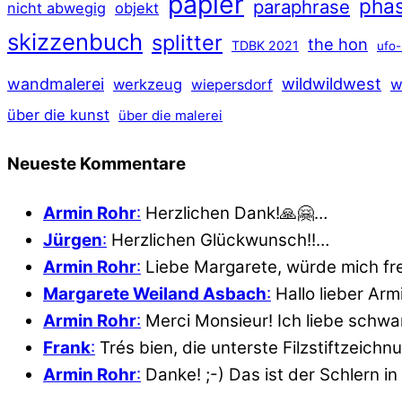
papier
pha
paraphrase
nicht abwegig
objekt
skizzenbuch
splitter
the hon
TDBK 2021
ufo-
wildwildwest
wandmalerei
werkzeug
w
wiepersdorf
über die kunst
über die malerei
Neueste Kommentare
Armin Rohr
:
Herzlichen Dank!🙏🤗…
Jürgen
:
Herzlichen Glückwunsch!!…
Armin Rohr
:
Liebe Margarete, würde mich fr
Margarete Weiland Asbach
:
Hallo lieber Ar
Armin Rohr
:
Merci Monsieur! Ich liebe schwar
Frank
:
Trés bien, die unterste Filzstiftzeich
Armin Rohr
:
Danke! ;-) Das ist der Schlern in