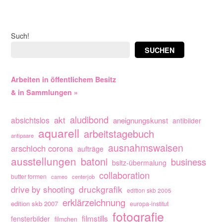
Such!
SUCHEN
Arbeiten in öffentlichem Besitz
& in Sammlungen »
aludibond
akt
absichtslos
aneignungskunst
antibilder
aquarell
arbeitstagebuch
antipaare
ausnahmswaisen
arschloch corona
aufträge
ausstellungen
batoni
business
bsltz-übermalung
collaboration
butter formen
cameo
centerjob
drive by shooting
druckgrafik
edition skb 2005
erklärzeichnung
edition skb 2007
europa-institut
fotografie
filmstills
fensterbilder
filmchen