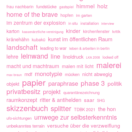
himmel
holz
fundstücke
frau nachbarin
gastspiel
home of the brave
hopfen
im garten
im zentrum der explosion
installation
in situ
interview
kinder
karton
kirchenfenster
kritik
kassenärztliche vereinigung
kunst im öffentlichen Raum
kränehähn
kubakü
landschaft
leading to war
leben & arbeiten in berlin
leinwand
line
lehre
linoldruck
locked off
LKA 2008
malerei
macht und machtraum
malen mit licht
monotypie
nicht abwegig
mdf
mücken
max braun
papier
phase 3
paraphrase
politik
objekt
privatbesitz
projekt
quarantänezeichnung
raumkonzept
ritter & antihelden
saar
SHG
skizzenbuch
splitter
the hon
TDBK 2021
umwege zur selbsterkenntnis
ufo-sichtungen
versuche über die verzweiflung
unbekanntes terrain