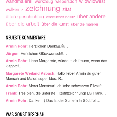
wandmalerei
wildwildwest
werkzeug
wiepersdorf
zeichnung
zitat
wolken
z
über andere
ältere geschichten
öffentlicher besitz
über die arbeit
über die kunst
über die malerei
NEUESTE KOMMENTARE
:
Herzlichen Dank!🙏🤗…
Armin Rohr
:
Herzlichen Glückwunsch!!…
Jürgen
:
Liebe Margarete, würde mich freuen, wenn das
Armin Rohr
klappte!…
:
Hallo lieber Armin du guter
Margarete Weiland Asbach
Mensch und Maler. super Idee. R…
:
Merci Monsieur! Ich liebe schwarzen Filzstift.…
Armin Rohr
:
Trés bien, die unterste Filzstiftzeichnung! LG Frank…
Frank
:
Danke! ;-) Das ist der Schlern in Südtirol.…
Armin Rohr
WAS SONST GESCHAH: