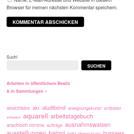
Browser für meinen nächsten Kommentar speichern.
Such!
SUCHEN
Arbeiten in öffentlichem Besitz
& in Sammlungen »
aludibond
akt
absichtslos
aneignungskunst
antibilder
aquarell
arbeitstagebuch
antipaare
ausnahmswaisen
arschloch corona
aufträge
ausstellungen
batoni
business
bsltz-übermalung