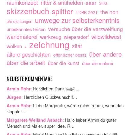
raumkonzept
ritter & antihelden
saar
SHG
skizzenbuch
splitter
the hon
TDBK 2021
umwege zur selbsterkenntnis
ufo-sichtungen
versuche über die verzweiflung
unbekanntes terrain
wandmalerei
wildwildwest
werkzeug
wiepersdorf
zeichnung
zitat
wolken
z
über andere
ältere geschichten
öffentlicher besitz
über die arbeit
über die kunst
über die malerei
NEUESTE KOMMENTARE
:
Herzlichen Dank!🙏🤗…
Armin Rohr
:
Herzlichen Glückwunsch!!…
Jürgen
:
Liebe Margarete, würde mich freuen, wenn das
Armin Rohr
klappte!…
:
Hallo lieber Armin du guter
Margarete Weiland Asbach
Mensch und Maler. super Idee. R…
:
Merci Monsieur! Ich liebe schwarzen Filzstift.…
Armin Rohr