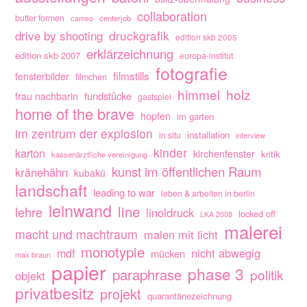
collaboration
butter formen
cameo
centerjob
drive by shooting
druckgrafik
edition skb 2005
erklärzeichnung
edition skb 2007
europa-institut
fotografie
filmstills
fensterbilder
filmchen
himmel
holz
fundstücke
frau nachbarin
gastspiel
home of the brave
hopfen
im garten
im zentrum der explosion
installation
in situ
interview
kinder
karton
kirchenfenster
kritik
kassenärztliche vereinigung
kunst im öffentlichen Raum
kränehähn
kubakü
landschaft
leading to war
leben & arbeiten in berlin
leinwand
line
lehre
linoldruck
locked off
LKA 2008
malerei
macht und machtraum
malen mit licht
monotypie
nicht abwegig
mdf
mücken
max braun
papier
phase 3
paraphrase
politik
objekt
privatbesitz
projekt
quarantänezeichnung