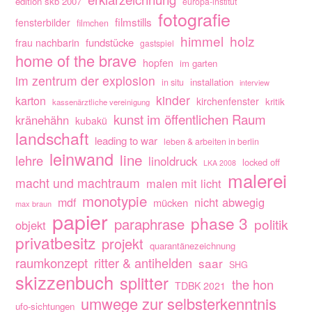
edition skb 2007
europa-institut
fotografie
filmstills
fensterbilder
filmchen
himmel
holz
fundstücke
frau nachbarin
gastspiel
home of the brave
hopfen
im garten
im zentrum der explosion
installation
in situ
interview
kinder
karton
kirchenfenster
kritik
kassenärztliche vereinigung
kunst im öffentlichen Raum
kränehähn
kubakü
landschaft
leading to war
leben & arbeiten in berlin
leinwand
line
lehre
linoldruck
locked off
LKA 2008
malerei
macht und machtraum
malen mit licht
monotypie
nicht abwegig
mdf
mücken
max braun
papier
phase 3
paraphrase
politik
objekt
privatbesitz
projekt
quarantänezeichnung
raumkonzept
ritter & antihelden
saar
SHG
skizzenbuch
splitter
the hon
TDBK 2021
umwege zur selbsterkenntnis
ufo-sichtungen