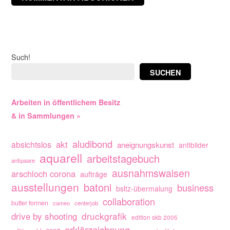
Such!
SUCHEN
Arbeiten in öffentlichem Besitz
& in Sammlungen »
aludibond
akt
absichtslos
aneignungskunst
antibilder
aquarell
arbeitstagebuch
antipaare
ausnahmswaisen
arschloch corona
aufträge
ausstellungen
batoni
business
bsltz-übermalung
collaboration
butter formen
cameo
centerjob
drive by shooting
druckgrafik
edition skb 2005
erklärzeichnung