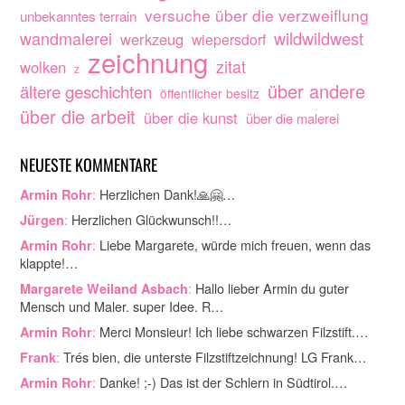
versuche über die verzweiflung
unbekanntes terrain
wandmalerei
wildwildwest
werkzeug
wiepersdorf
zeichnung
zitat
wolken
z
über andere
ältere geschichten
öffentlicher besitz
über die arbeit
über die kunst
über die malerei
NEUESTE KOMMENTARE
:
Herzlichen Dank!🙏🤗…
Armin Rohr
:
Herzlichen Glückwunsch!!…
Jürgen
:
Liebe Margarete, würde mich freuen, wenn das
Armin Rohr
klappte!…
:
Hallo lieber Armin du guter
Margarete Weiland Asbach
Mensch und Maler. super Idee. R…
:
Merci Monsieur! Ich liebe schwarzen Filzstift.…
Armin Rohr
:
Trés bien, die unterste Filzstiftzeichnung! LG Frank…
Frank
:
Danke! ;-) Das ist der Schlern in Südtirol.…
Armin Rohr