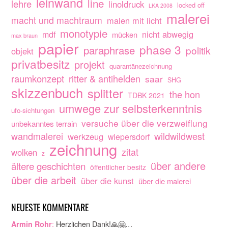
leinwand
line
lehre
linoldruck
locked off
LKA 2008
malerei
macht und machtraum
malen mit licht
monotypie
nicht abwegig
mdf
mücken
max braun
papier
phase 3
paraphrase
politik
objekt
privatbesitz
projekt
quarantänezeichnung
raumkonzept
ritter & antihelden
saar
SHG
skizzenbuch
splitter
the hon
TDBK 2021
umwege zur selbsterkenntnis
ufo-sichtungen
versuche über die verzweiflung
unbekanntes terrain
wandmalerei
wildwildwest
werkzeug
wiepersdorf
zeichnung
zitat
wolken
z
über andere
ältere geschichten
öffentlicher besitz
über die arbeit
über die kunst
über die malerei
NEUESTE KOMMENTARE
:
Herzlichen Dank!🙏🤗…
Armin Rohr