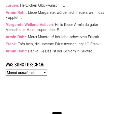
:
Herzlichen Glückwunsch!!…
Jürgen
:
Liebe Margarete, würde mich freuen, wenn das
Armin Rohr
klappte!…
:
Hallo lieber Armin du guter
Margarete Weiland Asbach
Mensch und Maler. super Idee. R…
:
Merci Monsieur! Ich liebe schwarzen Filzstift.…
Armin Rohr
:
Trés bien, die unterste Filzstiftzeichnung! LG Frank…
Frank
:
Danke! ;-) Das ist der Schlern in Südtirol.…
Armin Rohr
WAS SONST GESCHAH:
A
r
c
h
i
v