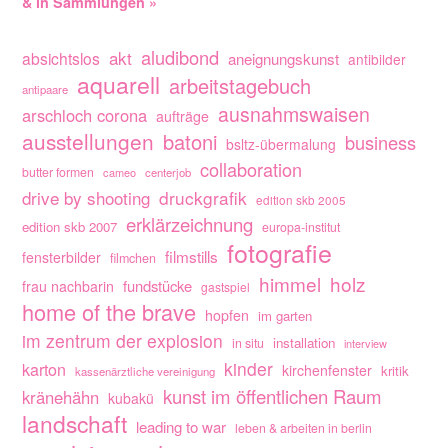
& in Sammlungen »
aludibond
akt
absichtslos
aneignungskunst
antibilder
aquarell
arbeitstagebuch
antipaare
ausnahmswaisen
arschloch corona
aufträge
ausstellungen
batoni
business
bsltz-übermalung
collaboration
butter formen
cameo
centerjob
drive by shooting
druckgrafik
edition skb 2005
erklärzeichnung
edition skb 2007
europa-institut
fotografie
filmstills
fensterbilder
filmchen
himmel
holz
fundstücke
frau nachbarin
gastspiel
home of the brave
hopfen
im garten
im zentrum der explosion
installation
in situ
interview
kinder
karton
kirchenfenster
kritik
kassenärztliche vereinigung
kunst im öffentlichen Raum
kränehähn
kubakü
landschaft
leading to war
leben & arbeiten in berlin