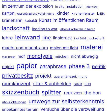
im zentrum der explosion
installation
in situ
interview
kinder
karton
kirchenfenster
kritik
kassenärztliche vereinigung
kunst im öffentlichen Raum
kränehähn
kubakü
landschaft
leading to war
leben & arbeiten in berlin
leinwand
line
lehre
linoldruck
locked off
LKA 2008
malerei
macht und machtraum
malen mit licht
monotypie
mdf
nicht abwegig
mücken
max braun
papier
phase 3
paraphrase
politik
objekt
privatbesitz
projekt
quarantänezeichnung
raumkonzept
ritter & antihelden
saar
SHG
skizzenbuch
splitter
the hon
TDBK 2021
umwege zur selbsterkenntnis
ufo-sichtungen
versuche über die verzweiflung
unbekanntes terrain