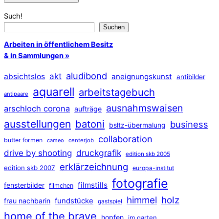
Such!
Suchen
Arbeiten in öffentlichem Besitz
& in Sammlungen »
aludibond
akt
absichtslos
aneignungskunst
antibilder
aquarell
arbeitstagebuch
antipaare
ausnahmswaisen
arschloch corona
aufträge
ausstellungen
batoni
business
bsltz-übermalung
collaboration
butter formen
cameo
centerjob
druckgrafik
drive by shooting
edition skb 2005
erklärzeichnung
edition skb 2007
europa-institut
fotografie
filmstills
fensterbilder
filmchen
himmel
holz
frau nachbarin
fundstücke
gastspiel
home of the brave
hopfen
im garten