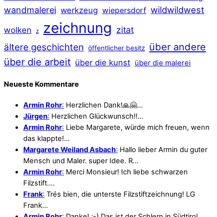
wildwildwest
wandmalerei
werkzeug
wiepersdorf
zeichnung
zitat
wolken
z
über andere
ältere geschichten
öffentlicher besitz
über die arbeit
über die kunst
über die malerei
Neueste Kommentare
Armin Rohr
:
Herzlichen Dank!🙏🤗…
Jürgen
:
Herzlichen Glückwunsch!!…
Armin Rohr
:
Liebe Margarete, würde mich freuen, wenn
das klappte!…
Margarete Weiland Asbach
:
Hallo lieber Armin du guter
Mensch und Maler. super Idee. R…
Armin Rohr
:
Merci Monsieur! Ich liebe schwarzen
Filzstift.…
Frank
:
Trés bien, die unterste Filzstiftzeichnung! LG
Frank…
Armin Rohr
:
Danke! ;-) Das ist der Schlern in Südtirol.…