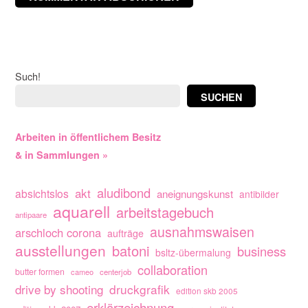
Such!
SUCHEN
Arbeiten in öffentlichem Besitz
& in Sammlungen »
aludibond
akt
absichtslos
aneignungskunst
antibilder
aquarell
arbeitstagebuch
antipaare
ausnahmswaisen
arschloch corona
aufträge
ausstellungen
batoni
business
bsltz-übermalung
collaboration
butter formen
cameo
centerjob
drive by shooting
druckgrafik
edition skb 2005
erklärzeichnung