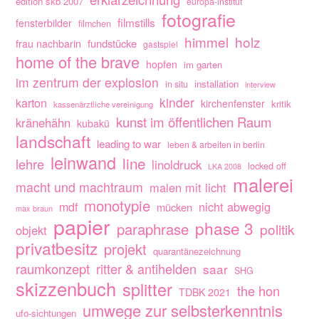
edition skb 2007
europa-institut
fotografie
filmstills
fensterbilder
filmchen
himmel
holz
fundstücke
frau nachbarin
gastspiel
home of the brave
hopfen
im garten
im zentrum der explosion
installation
in situ
interview
kinder
karton
kirchenfenster
kritik
kassenärztliche vereinigung
kunst im öffentlichen Raum
kränehähn
kubakü
landschaft
leading to war
leben & arbeiten in berlin
leinwand
line
lehre
linoldruck
locked off
LKA 2008
malerei
macht und machtraum
malen mit licht
monotypie
nicht abwegig
mdf
mücken
max braun
papier
phase 3
paraphrase
politik
objekt
privatbesitz
projekt
quarantänezeichnung
raumkonzept
ritter & antihelden
saar
SHG
skizzenbuch
splitter
the hon
TDBK 2021
umwege zur selbsterkenntnis
ufo-sichtungen