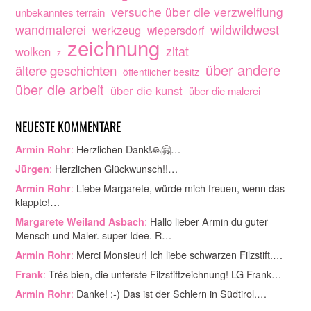
versuche über die verzweiflung
unbekanntes terrain
wandmalerei
wildwildwest
werkzeug
wiepersdorf
zeichnung
zitat
wolken
z
über andere
ältere geschichten
öffentlicher besitz
über die arbeit
über die kunst
über die malerei
NEUESTE KOMMENTARE
:
Herzlichen Dank!🙏🤗…
Armin Rohr
:
Herzlichen Glückwunsch!!…
Jürgen
:
Liebe Margarete, würde mich freuen, wenn das
Armin Rohr
klappte!…
:
Hallo lieber Armin du guter
Margarete Weiland Asbach
Mensch und Maler. super Idee. R…
:
Merci Monsieur! Ich liebe schwarzen Filzstift.…
Armin Rohr
:
Trés bien, die unterste Filzstiftzeichnung! LG Frank…
Frank
:
Danke! ;-) Das ist der Schlern in Südtirol.…
Armin Rohr