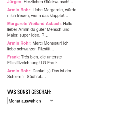
:
Herzlichen Glückwunsch!!…
Jürgen
:
Liebe Margarete, würde
Armin Rohr
mich freuen, wenn das klappte!…
:
Hallo
Margarete Weiland Asbach
lieber Armin du guter Mensch und
Maler. super Idee. R…
:
Merci Monsieur! Ich
Armin Rohr
liebe schwarzen Filzstift.…
:
Trés bien, die unterste
Frank
Filzstiftzeichnung! LG Frank…
:
Danke! ;-) Das ist der
Armin Rohr
Schlern in Südtirol.…
WAS SONST GESCHAH:
A
r
c
h