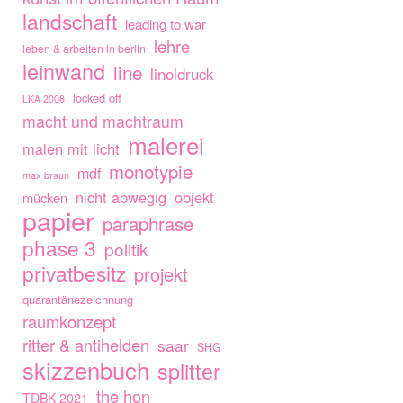
landschaft
leading to war
lehre
leben & arbeiten in berlin
leinwand
line
linoldruck
locked off
LKA 2008
macht und machtraum
malerei
malen mit licht
monotypie
mdf
max braun
nicht abwegig
objekt
mücken
papier
paraphrase
phase 3
politik
privatbesitz
projekt
quarantänezeichnung
raumkonzept
ritter & antihelden
saar
SHG
skizzenbuch
splitter
the hon
TDBK 2021