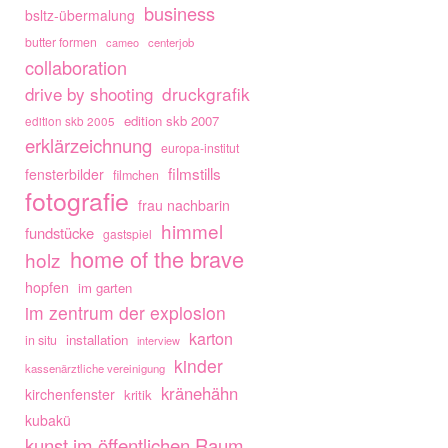
business
bsltz-übermalung
butter formen
cameo
centerjob
collaboration
drive by shooting
druckgrafik
edition skb 2007
edition skb 2005
erklärzeichnung
europa-institut
filmstills
fensterbilder
filmchen
fotografie
frau nachbarin
himmel
fundstücke
gastspiel
home of the brave
holz
hopfen
im garten
im zentrum der explosion
karton
installation
in situ
interview
kinder
kassenärztliche vereinigung
kränehähn
kirchenfenster
kritik
kubakü
kunst im öffentlichen Raum