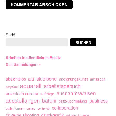
Such!
SUCHEN
Arbeiten in öffentlichem Besitz
& in Sammlungen »
aludibond
akt
absichtslos
aneignungskunst
antibilder
aquarell
arbeitstagebuch
antipaare
ausnahmswaisen
arschloch corona
aufträge
ausstellungen
batoni
business
bsltz-übermalung
collaboration
butter formen
cameo
centerjob
drive by shooting
druckgrafik
edition skb 2005