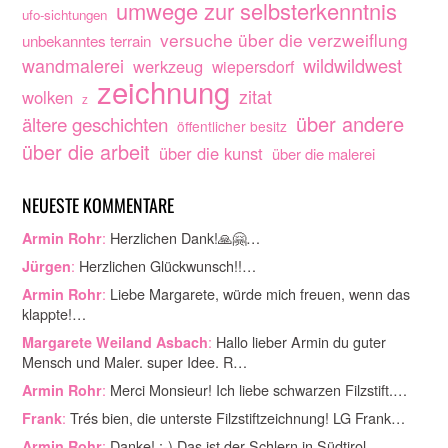
umwege zur selbsterkenntnis
ufo-sichtungen
versuche über die verzweiflung
unbekanntes terrain
wandmalerei
wildwildwest
werkzeug
wiepersdorf
zeichnung
zitat
wolken
z
über andere
ältere geschichten
öffentlicher besitz
über die arbeit
über die kunst
über die malerei
NEUESTE KOMMENTARE
:
Herzlichen Dank!🙏🤗…
Armin Rohr
:
Herzlichen Glückwunsch!!…
Jürgen
:
Liebe Margarete, würde mich freuen, wenn das
Armin Rohr
klappte!…
:
Hallo lieber Armin du guter
Margarete Weiland Asbach
Mensch und Maler. super Idee. R…
:
Merci Monsieur! Ich liebe schwarzen Filzstift.…
Armin Rohr
:
Trés bien, die unterste Filzstiftzeichnung! LG Frank…
Frank
:
Danke! ;-) Das ist der Schlern in Südtirol.…
Armin Rohr