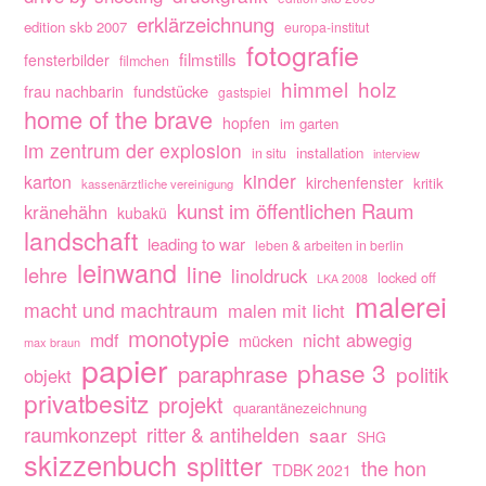
erklärzeichnung
edition skb 2007
europa-institut
fotografie
filmstills
fensterbilder
filmchen
himmel
holz
fundstücke
frau nachbarin
gastspiel
home of the brave
hopfen
im garten
im zentrum der explosion
installation
in situ
interview
kinder
karton
kirchenfenster
kritik
kassenärztliche vereinigung
kunst im öffentlichen Raum
kränehähn
kubakü
landschaft
leading to war
leben & arbeiten in berlin
leinwand
line
lehre
linoldruck
locked off
LKA 2008
malerei
macht und machtraum
malen mit licht
monotypie
nicht abwegig
mdf
mücken
max braun
papier
phase 3
paraphrase
politik
objekt
privatbesitz
projekt
quarantänezeichnung
raumkonzept
ritter & antihelden
saar
SHG
skizzenbuch
splitter
the hon
TDBK 2021