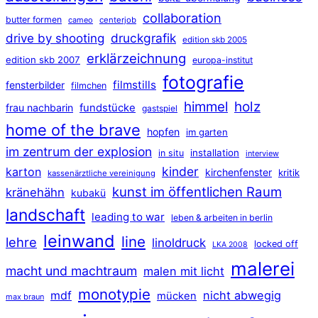
collaboration
butter formen
cameo
centerjob
druckgrafik
drive by shooting
edition skb 2005
erklärzeichnung
edition skb 2007
europa-institut
fotografie
filmstills
fensterbilder
filmchen
himmel
holz
frau nachbarin
fundstücke
gastspiel
home of the brave
hopfen
im garten
im zentrum der explosion
installation
in situ
interview
kinder
karton
kirchenfenster
kritik
kassenärztliche vereinigung
kunst im öffentlichen Raum
kränehähn
kubakü
landschaft
leading to war
leben & arbeiten in berlin
leinwand
line
lehre
linoldruck
locked off
LKA 2008
malerei
macht und machtraum
malen mit licht
monotypie
mdf
nicht abwegig
mücken
max braun