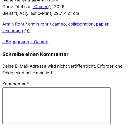
Ohne Titel (zu: „
Cameo
“), 2026
Bleistift, Acryl auf c-Print, 29,7 x 21 cm
Armin Rohr
/
armin rohr
/
cameo
,
collaboration
,
papier
,
zeichnung
/
0
«
Begegnung
»
Cameo
Schreibe einen Kommentar
Deine E-Mail-Adresse wird nicht veröffentlicht.
Erforderliche
Felder sind mit
*
markiert
Kommentar
*