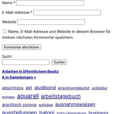
Name
*
E-Mail-Adresse
*
Website
Name, E-Mail-Adresse und Website in diesem Browser für
meinen nächsten Kommentar speichern.
Such!
Suchen
Arbeiten in öffentlichem Besitz
& in Sammlungen »
aludibond
akt
absichtslos
aneignungskunst
antibilder
aquarell
arbeitstagebuch
antipaare
ausnahmswaisen
arschloch corona
aufträge
ausstellungen
batoni
business
bsltz-übermalung