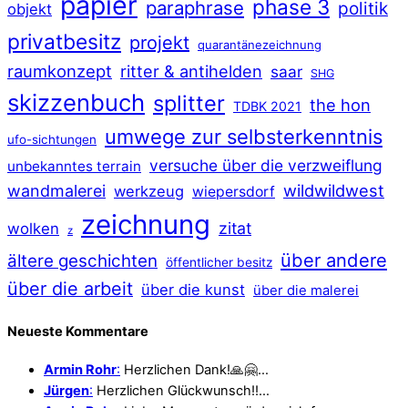
papier
phase 3
paraphrase
politik
objekt
privatbesitz
projekt
quarantänezeichnung
raumkonzept
ritter & antihelden
saar
SHG
skizzenbuch
splitter
the hon
TDBK 2021
umwege zur selbsterkenntnis
ufo-sichtungen
versuche über die verzweiflung
unbekanntes terrain
wildwildwest
wandmalerei
werkzeug
wiepersdorf
zeichnung
zitat
wolken
z
über andere
ältere geschichten
öffentlicher besitz
über die arbeit
über die kunst
über die malerei
Neueste Kommentare
Armin Rohr
:
Herzlichen Dank!🙏🤗…
Jürgen
:
Herzlichen Glückwunsch!!…