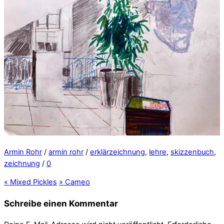
Armin Rohr
/
armin rohr
/
erklärzeichnung
,
lehre
,
skizzenbuch
,
zeichnung
/
0
«
Mixed Pickles
»
Cameo
Schreibe einen Kommentar