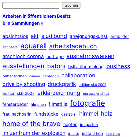
Suchen
Arbeiten in öffentlichem Besitz
& in Sammlungen »
aludibond
akt
absichtslos
aneignungskunst
antibilder
aquarell
arbeitstagebuch
antipaare
ausnahmswaisen
arschloch corona
aufträge
ausstellungen
batoni
business
bsltz-übermalung
collaboration
butter formen
cameo
centerjob
druckgrafik
drive by shooting
edition skb 2005
erklärzeichnung
edition skb 2007
europa-institut
fotografie
filmstills
fensterbilder
filmchen
himmel
holz
frau nachbarin
fundstücke
gastspiel
home of the brave
hopfen
im garten
im zentrum der explosion
installation
in situ
interview