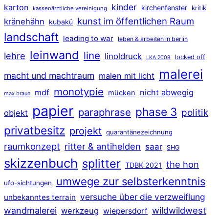
kinder
karton
kirchenfenster
kritik
kassenärztliche vereinigung
kunst im öffentlichen Raum
kränehähn
kubakü
landschaft
leading to war
leben & arbeiten in berlin
leinwand
line
lehre
linoldruck
locked off
LKA 2008
malerei
macht und machtraum
malen mit licht
monotypie
mdf
nicht abwegig
mücken
max braun
papier
phase 3
paraphrase
politik
objekt
privatbesitz
projekt
quarantänezeichnung
raumkonzept
ritter & antihelden
saar
SHG
skizzenbuch
splitter
the hon
TDBK 2021
umwege zur selbsterkenntnis
ufo-sichtungen
versuche über die verzweiflung
unbekanntes terrain
wildwildwest
wandmalerei
werkzeug
wiepersdorf