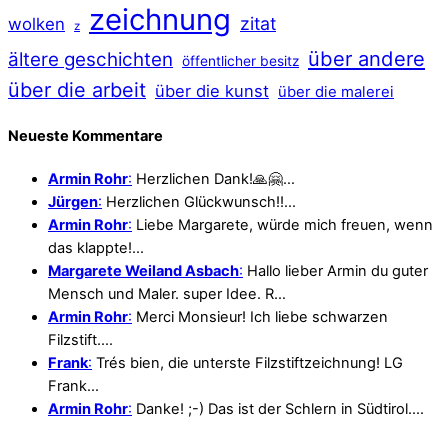
zeichnung
zitat
wolken
z
über andere
ältere geschichten
öffentlicher besitz
über die arbeit
über die kunst
über die malerei
Neueste Kommentare
Armin Rohr
:
Herzlichen Dank!🙏🤗…
Jürgen
:
Herzlichen Glückwunsch!!…
Armin Rohr
:
Liebe Margarete, würde mich freuen, wenn
das klappte!…
Margarete Weiland Asbach
:
Hallo lieber Armin du guter
Mensch und Maler. super Idee. R…
Armin Rohr
:
Merci Monsieur! Ich liebe schwarzen
Filzstift.…
Frank
:
Trés bien, die unterste Filzstiftzeichnung! LG
Frank…
Armin Rohr
:
Danke! ;-) Das ist der Schlern in Südtirol.…