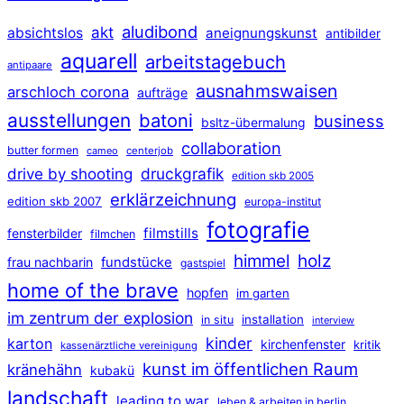
aludibond
akt
absichtslos
aneignungskunst
antibilder
aquarell
arbeitstagebuch
antipaare
ausnahmswaisen
arschloch corona
aufträge
ausstellungen
batoni
business
bsltz-übermalung
collaboration
butter formen
cameo
centerjob
druckgrafik
drive by shooting
edition skb 2005
erklärzeichnung
edition skb 2007
europa-institut
fotografie
filmstills
fensterbilder
filmchen
himmel
holz
frau nachbarin
fundstücke
gastspiel
home of the brave
hopfen
im garten
im zentrum der explosion
installation
in situ
interview
kinder
karton
kirchenfenster
kritik
kassenärztliche vereinigung
kunst im öffentlichen Raum
kränehähn
kubakü
landschaft
leading to war
leben & arbeiten in berlin