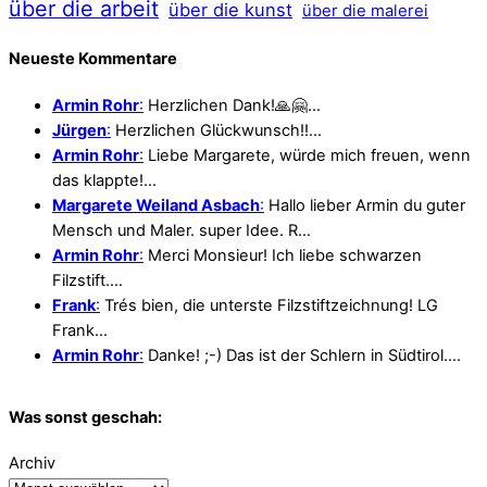
über die arbeit
über die kunst
über die malerei
Neueste Kommentare
Armin Rohr
:
Herzlichen Dank!🙏🤗…
Jürgen
:
Herzlichen Glückwunsch!!…
Armin Rohr
:
Liebe Margarete, würde mich freuen, wenn
das klappte!…
Margarete Weiland Asbach
:
Hallo lieber Armin du guter
Mensch und Maler. super Idee. R…
Armin Rohr
:
Merci Monsieur! Ich liebe schwarzen
Filzstift.…
Frank
:
Trés bien, die unterste Filzstiftzeichnung! LG
Frank…
Armin Rohr
:
Danke! ;-) Das ist der Schlern in Südtirol.…
Was sonst geschah:
Archiv