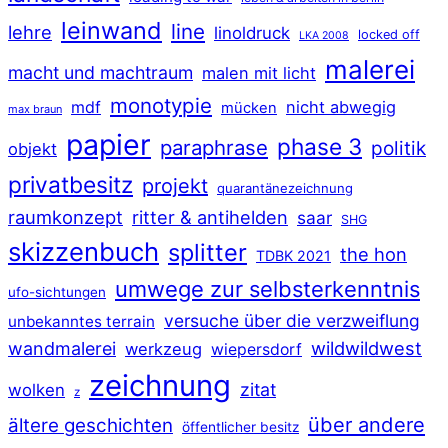
leinwand
line
lehre
linoldruck
locked off
LKA 2008
malerei
macht und machtraum
malen mit licht
monotypie
mdf
nicht abwegig
mücken
max braun
papier
phase 3
paraphrase
politik
objekt
privatbesitz
projekt
quarantänezeichnung
raumkonzept
ritter & antihelden
saar
SHG
skizzenbuch
splitter
the hon
TDBK 2021
umwege zur selbsterkenntnis
ufo-sichtungen
versuche über die verzweiflung
unbekanntes terrain
wildwildwest
wandmalerei
werkzeug
wiepersdorf
zeichnung
zitat
wolken
z
über andere
ältere geschichten
öffentlicher besitz