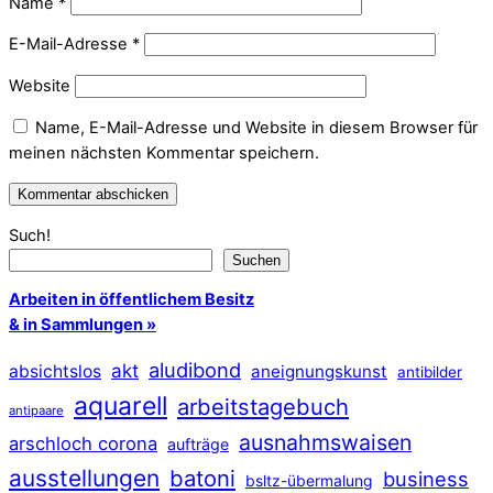
Name
*
E-Mail-Adresse
*
Website
Name, E-Mail-Adresse und Website in diesem Browser für
meinen nächsten Kommentar speichern.
Such!
Suchen
Arbeiten in öffentlichem Besitz
& in Sammlungen »
aludibond
akt
absichtslos
aneignungskunst
antibilder
aquarell
arbeitstagebuch
antipaare
ausnahmswaisen
arschloch corona
aufträge
ausstellungen
batoni
business
bsltz-übermalung