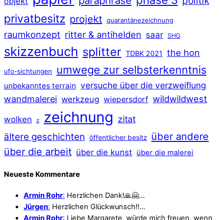
paraphrase
politik
objekt
privatbesitz
projekt
quarantänezeichnung
raumkonzept
ritter & antihelden
saar
SHG
skizzenbuch
splitter
the hon
TDBK 2021
umwege zur selbsterkenntnis
ufo-sichtungen
versuche über die verzweiflung
unbekanntes terrain
wildwildwest
wandmalerei
werkzeug
wiepersdorf
zeichnung
zitat
wolken
z
über andere
ältere geschichten
öffentlicher besitz
über die arbeit
über die kunst
über die malerei
Neueste Kommentare
Armin Rohr
:
Herzlichen Dank!🙏🤗…
Jürgen
:
Herzlichen Glückwunsch!!…
Armin Rohr
:
Liebe Margarete, würde mich freuen, wenn