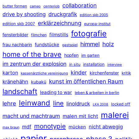
collaboration
butter formen
cameo
centerjob
druckgrafik
drive by shooting
edition skb 2005
erklärzeichnung
edition skb 2007
europa-institut
fotografie
filmstills
fensterbilder
filmchen
himmel
holz
frau nachbarin
fundstücke
gastspiel
home of the brave
hopfen
im garten
im zentrum der explosion
installation
in situ
interview
kinder
karton
kirchenfenster
kritik
kassenärztliche vereinigung
kunst im öffentlichen Raum
kränehähn
kubakü
landschaft
leading to war
leben & arbeiten in berlin
leinwand
line
lehre
linoldruck
locked off
LKA 2008
malerei
macht und machtraum
malen mit licht
monotypie
mdf
nicht abwegig
mücken
max braun
papier
phase 3