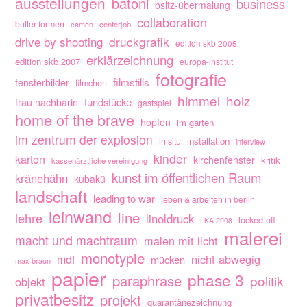
ausstellungen
batoni
business
bsltz-übermalung
collaboration
butter formen
cameo
centerjob
drive by shooting
druckgrafik
edition skb 2005
erklärzeichnung
edition skb 2007
europa-institut
fotografie
filmstills
fensterbilder
filmchen
himmel
holz
fundstücke
frau nachbarin
gastspiel
home of the brave
hopfen
im garten
im zentrum der explosion
installation
in situ
interview
kinder
karton
kirchenfenster
kritik
kassenärztliche vereinigung
kunst im öffentlichen Raum
kränehähn
kubakü
landschaft
leading to war
leben & arbeiten in berlin
leinwand
line
lehre
linoldruck
locked off
LKA 2008
malerei
macht und machtraum
malen mit licht
monotypie
nicht abwegig
mdf
mücken
max braun
papier
phase 3
paraphrase
politik
objekt
privatbesitz
projekt
quarantänezeichnung