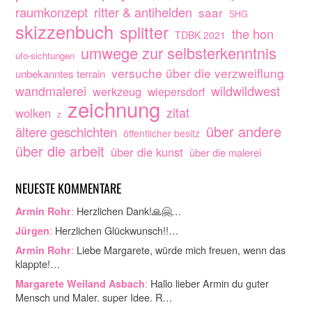
raumkonzept
ritter & antihelden
saar
SHG
skizzenbuch
splitter
the hon
TDBK 2021
umwege zur selbsterkenntnis
ufo-sichtungen
versuche über die verzweiflung
unbekanntes terrain
wandmalerei
wildwildwest
werkzeug
wiepersdorf
zeichnung
zitat
wolken
z
über andere
ältere geschichten
öffentlicher besitz
über die arbeit
über die kunst
über die malerei
NEUESTE KOMMENTARE
:
Herzlichen Dank!🙏🤗…
Armin Rohr
:
Herzlichen Glückwunsch!!…
Jürgen
:
Liebe Margarete, würde mich freuen, wenn das
Armin Rohr
klappte!…
:
Hallo lieber Armin du guter
Margarete Weiland Asbach
Mensch und Maler. super Idee. R…