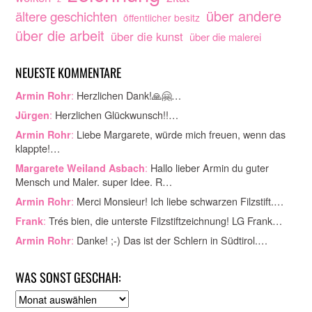
über andere
ältere geschichten
öffentlicher besitz
über die arbeit
über die kunst
über die malerei
NEUESTE KOMMENTARE
:
Herzlichen Dank!🙏🤗…
Armin Rohr
:
Herzlichen Glückwunsch!!…
Jürgen
:
Liebe Margarete, würde mich freuen, wenn das
Armin Rohr
klappte!…
:
Hallo lieber Armin du guter
Margarete Weiland Asbach
Mensch und Maler. super Idee. R…
:
Merci Monsieur! Ich liebe schwarzen Filzstift.…
Armin Rohr
:
Trés bien, die unterste Filzstiftzeichnung! LG Frank…
Frank
:
Danke! ;-) Das ist der Schlern in Südtirol.…
Armin Rohr
WAS SONST GESCHAH:
A