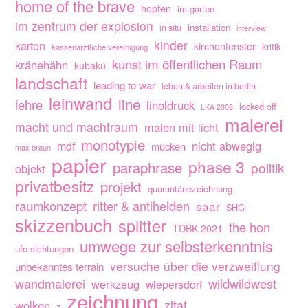
home of the brave
hopfen
im garten
im zentrum der explosion
installation
in situ
interview
kinder
karton
kirchenfenster
kritik
kassenärztliche vereinigung
kunst im öffentlichen Raum
kränehähn
kubakü
landschaft
leading to war
leben & arbeiten in berlin
leinwand
line
lehre
linoldruck
locked off
LKA 2008
malerei
macht und machtraum
malen mit licht
monotypie
nicht abwegig
mdf
mücken
max braun
papier
phase 3
paraphrase
politik
objekt
privatbesitz
projekt
quarantänezeichnung
raumkonzept
ritter & antihelden
saar
SHG
skizzenbuch
splitter
the hon
TDBK 2021
umwege zur selbsterkenntnis
ufo-sichtungen
versuche über die verzweiflung
unbekanntes terrain
wandmalerei
wildwildwest
werkzeug
wiepersdorf
zeichnung
zitat
wolken
z