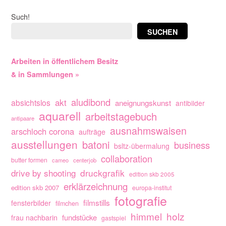
Such!
SUCHEN
Arbeiten in öffentlichem Besitz
& in Sammlungen »
aludibond
akt
absichtslos
aneignungskunst
antibilder
aquarell
arbeitstagebuch
antipaare
ausnahmswaisen
arschloch corona
aufträge
ausstellungen
batoni
business
bsltz-übermalung
collaboration
butter formen
cameo
centerjob
drive by shooting
druckgrafik
edition skb 2005
erklärzeichnung
edition skb 2007
europa-institut
fotografie
filmstills
fensterbilder
filmchen
himmel
holz
fundstücke
frau nachbarin
gastspiel