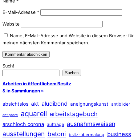
Name
*
E-Mail-Adresse
*
Website
Name, E-Mail-Adresse und Website in diesem Browser für
meinen nächsten Kommentar speichern.
Such!
Suchen
Arbeiten in öffentlichem Besitz
& in Sammlungen »
aludibond
akt
absichtslos
aneignungskunst
antibilder
aquarell
arbeitstagebuch
antipaare
ausnahmswaisen
arschloch corona
aufträge
ausstellungen
batoni
business
bsltz-übermalung