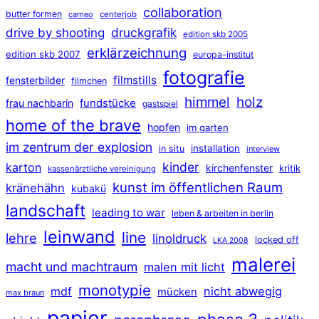
collaboration
butter formen
cameo
centerjob
druckgrafik
drive by shooting
edition skb 2005
erklärzeichnung
edition skb 2007
europa-institut
fotografie
filmstills
fensterbilder
filmchen
himmel
holz
frau nachbarin
fundstücke
gastspiel
home of the brave
hopfen
im garten
im zentrum der explosion
installation
in situ
interview
kinder
karton
kirchenfenster
kritik
kassenärztliche vereinigung
kunst im öffentlichen Raum
kränehähn
kubakü
landschaft
leading to war
leben & arbeiten in berlin
leinwand
line
lehre
linoldruck
locked off
LKA 2008
malerei
macht und machtraum
malen mit licht
monotypie
mdf
nicht abwegig
mücken
max braun
papier