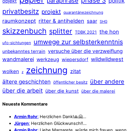
phase 3
paraphrase
politik
objekt
privatbesitz
projekt
quarantänezeichnung
raumkonzept
ritter & antihelden
saar
SHG
skizzenbuch
splitter
the hon
TDBK 2021
umwege zur selbsterkenntnis
ufo-sichtungen
versuche über die verzweiflung
unbekanntes terrain
wildwildwest
wandmalerei
werkzeug
wiepersdorf
zeichnung
zitat
wolken
z
über andere
ältere geschichten
öffentlicher besitz
über die arbeit
über die kunst
über die malerei
Neueste Kommentare
Armin Rohr
:
Herzlichen Dank!🙏🤗…
Jürgen
:
Herzlichen Glückwunsch!!…
Armin Rohr
:
Liebe Margarete, würde mich freuen, wenn