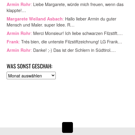
:
Liebe Margarete, würde mich freuen, wenn das
Armin Rohr
klappte!…
:
Hallo lieber Armin du guter
Margarete Weiland Asbach
Mensch und Maler. super Idee. R…
:
Merci Monsieur! Ich liebe schwarzen Filzstift.…
Armin Rohr
:
Trés bien, die unterste Filzstiftzeichnung! LG Frank…
Frank
:
Danke! ;-) Das ist der Schlern in Südtirol.…
Armin Rohr
WAS SONST GESCHAH:
A
r
c
h
i
v