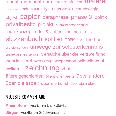
malerei
macht und machtraum
malen mit licht
monotypie
nicht abwegig
mdf
mücken
max braun
papier
phase 3
paraphrase
politik
objekt
privatbesitz
projekt
quarantänezeichnung
raumkonzept
ritter & antihelden
saar
SHG
skizzenbuch
splitter
the hon
TDBK 2021
umwege zur selbsterkenntnis
ufo-sichtungen
versuche über die verzweiflung
unbekanntes terrain
wandmalerei
wildwildwest
werkzeug
wiepersdorf
zeichnung
zitat
wolken
z
über andere
ältere geschichten
öffentlicher besitz
über die arbeit
über die kunst
über die malerei
NEUESTE KOMMENTARE
:
Herzlichen Dank!🙏🤗…
Armin Rohr
:
Herzlichen Glückwunsch!!…
Jürgen