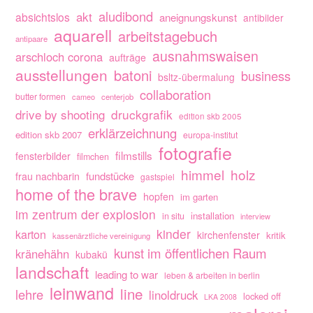
aludibond
akt
absichtslos
aneignungskunst
antibilder
aquarell
arbeitstagebuch
antipaare
ausnahmswaisen
arschloch corona
aufträge
ausstellungen
batoni
business
bsltz-übermalung
collaboration
butter formen
cameo
centerjob
drive by shooting
druckgrafik
edition skb 2005
erklärzeichnung
edition skb 2007
europa-institut
fotografie
filmstills
fensterbilder
filmchen
himmel
holz
fundstücke
frau nachbarin
gastspiel
home of the brave
hopfen
im garten
im zentrum der explosion
installation
in situ
interview
kinder
karton
kirchenfenster
kritik
kassenärztliche vereinigung
kunst im öffentlichen Raum
kränehähn
kubakü
landschaft
leading to war
leben & arbeiten in berlin
leinwand
line
lehre
linoldruck
locked off
LKA 2008