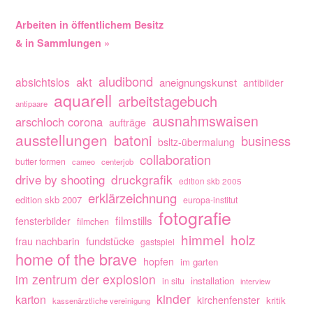
Arbeiten in öffentlichem Besitz
& in Sammlungen »
aludibond
akt
absichtslos
aneignungskunst
antibilder
aquarell
arbeitstagebuch
antipaare
ausnahmswaisen
arschloch corona
aufträge
ausstellungen
batoni
business
bsltz-übermalung
collaboration
butter formen
cameo
centerjob
drive by shooting
druckgrafik
edition skb 2005
erklärzeichnung
edition skb 2007
europa-institut
fotografie
filmstills
fensterbilder
filmchen
himmel
holz
fundstücke
frau nachbarin
gastspiel
home of the brave
hopfen
im garten
im zentrum der explosion
installation
in situ
interview
kinder
karton
kirchenfenster
kritik
kassenärztliche vereinigung