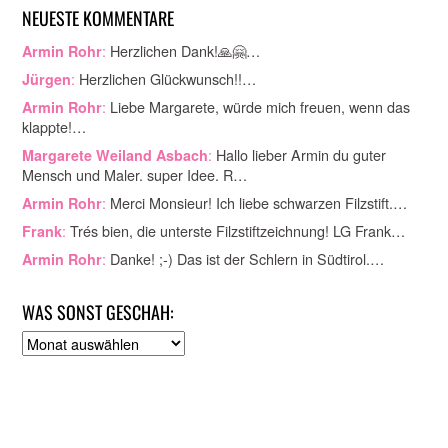
NEUESTE KOMMENTARE
:
Herzlichen Dank!🙏🤗…
Armin Rohr
:
Herzlichen Glückwunsch!!…
Jürgen
:
Liebe Margarete, würde mich freuen, wenn das
Armin Rohr
klappte!…
:
Hallo lieber Armin du guter
Margarete Weiland Asbach
Mensch und Maler. super Idee. R…
:
Merci Monsieur! Ich liebe schwarzen Filzstift.…
Armin Rohr
:
Trés bien, die unterste Filzstiftzeichnung! LG Frank…
Frank
:
Danke! ;-) Das ist der Schlern in Südtirol.…
Armin Rohr
WAS SONST GESCHAH:
A
r
c
h
i