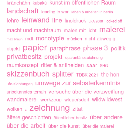
kunst im öffentlichen Raum
kränehähn
kubakü
landschaft
leading to war
leben & arbeiten in berlin
leinwand
line
lehre
linoldruck
locked off
LKA 2008
malerei
macht und machtraum
malen mit licht
monotypie
nicht abwegig
mdf
mücken
max braun
papier
phase 3
paraphrase
politik
objekt
privatbesitz
projekt
quarantänezeichnung
raumkonzept
ritter & antihelden
saar
SHG
skizzenbuch
splitter
the hon
TDBK 2021
umwege zur selbsterkenntnis
ufo-sichtungen
versuche über die verzweiflung
unbekanntes terrain
wandmalerei
wildwildwest
werkzeug
wiepersdorf
zeichnung
zitat
wolken
z
über andere
ältere geschichten
öffentlicher besitz
über die arbeit
über die kunst
über die malerei