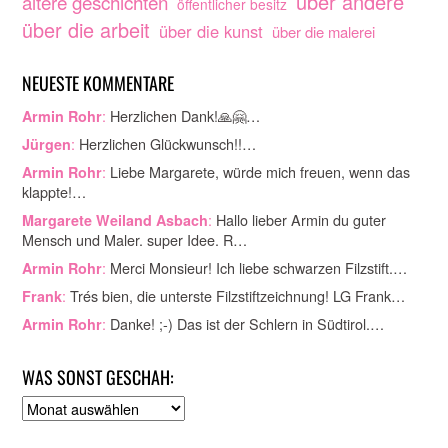
über andere
ältere geschichten
öffentlicher besitz
über die arbeit
über die kunst
über die malerei
NEUESTE KOMMENTARE
:
Herzlichen Dank!🙏🤗…
Armin Rohr
:
Herzlichen Glückwunsch!!…
Jürgen
:
Liebe Margarete, würde mich freuen, wenn das
Armin Rohr
klappte!…
:
Hallo lieber Armin du guter
Margarete Weiland Asbach
Mensch und Maler. super Idee. R…
:
Merci Monsieur! Ich liebe schwarzen Filzstift.…
Armin Rohr
:
Trés bien, die unterste Filzstiftzeichnung! LG Frank…
Frank
:
Danke! ;-) Das ist der Schlern in Südtirol.…
Armin Rohr
WAS SONST GESCHAH:
A
r