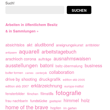
Such!
SUCHEN
Arbeiten in öffentlichem Besitz
& in Sammlungen »
aludibond
akt
absichtslos
aneignungskunst
antibilder
aquarell
arbeitstagebuch
antipaare
ausnahmswaisen
arschloch corona
aufträge
ausstellungen
batoni
business
bsltz-übermalung
collaboration
butter formen
cameo
centerjob
drive by shooting
druckgrafik
edition skb 2005
erklärzeichnung
edition skb 2007
europa-institut
fotografie
filmstills
fensterbilder
filmchen
himmel
holz
fundstücke
frau nachbarin
gastspiel
home of the brave
hopfen
im garten