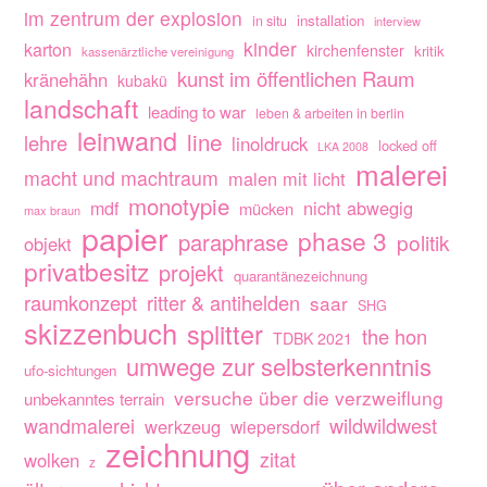
im zentrum der explosion
installation
in situ
interview
kinder
karton
kirchenfenster
kritik
kassenärztliche vereinigung
kunst im öffentlichen Raum
kränehähn
kubakü
landschaft
leading to war
leben & arbeiten in berlin
leinwand
line
lehre
linoldruck
locked off
LKA 2008
malerei
macht und machtraum
malen mit licht
monotypie
nicht abwegig
mdf
mücken
max braun
papier
phase 3
paraphrase
politik
objekt
privatbesitz
projekt
quarantänezeichnung
raumkonzept
ritter & antihelden
saar
SHG
skizzenbuch
splitter
the hon
TDBK 2021
umwege zur selbsterkenntnis
ufo-sichtungen
versuche über die verzweiflung
unbekanntes terrain
wandmalerei
wildwildwest
werkzeug
wiepersdorf
zeichnung
zitat
wolken
z