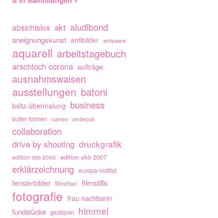
& in Sammlungen »
aludibond
akt
absichtslos
aneignungskunst
antibilder
antipaare
aquarell
arbeitstagebuch
arschloch corona
aufträge
ausnahmswaisen
ausstellungen
batoni
business
bsltz-übermalung
butter formen
cameo
centerjob
collaboration
drive by shooting
druckgrafik
edition skb 2007
edition skb 2005
erklärzeichnung
europa-institut
filmstills
fensterbilder
filmchen
fotografie
frau nachbarin
himmel
fundstücke
gastspiel