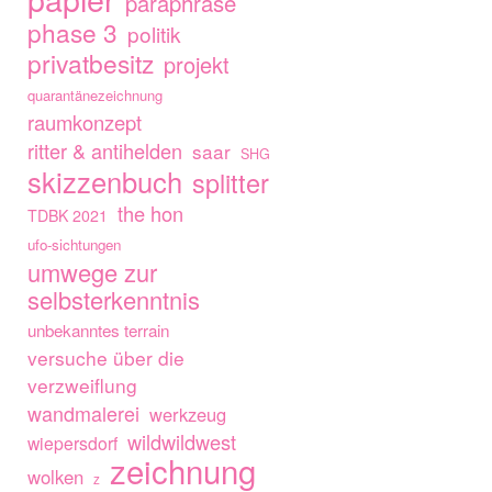
paraphrase
phase 3
politik
privatbesitz
projekt
quarantänezeichnung
raumkonzept
ritter & antihelden
saar
SHG
skizzenbuch
splitter
the hon
TDBK 2021
ufo-sichtungen
umwege zur
selbsterkenntnis
unbekanntes terrain
versuche über die
verzweiflung
wandmalerei
werkzeug
wildwildwest
wiepersdorf
zeichnung
wolken
z