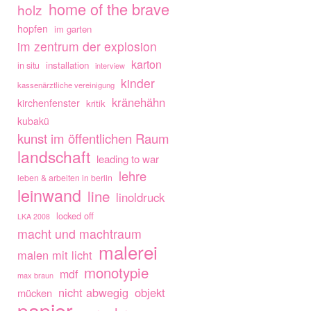
home of the brave
holz
hopfen
im garten
im zentrum der explosion
karton
installation
in situ
interview
kinder
kassenärztliche vereinigung
kränehähn
kirchenfenster
kritik
kubakü
kunst im öffentlichen Raum
landschaft
leading to war
lehre
leben & arbeiten in berlin
leinwand
line
linoldruck
locked off
LKA 2008
macht und machtraum
malerei
malen mit licht
monotypie
mdf
max braun
nicht abwegig
objekt
mücken
papier