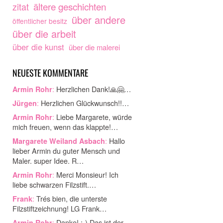
ältere geschichten
zitat
über andere
öffentlicher besitz
über die arbeit
über die kunst
über die malerei
NEUESTE KOMMENTARE
:
Herzlichen Dank!🙏🤗…
Armin Rohr
:
Herzlichen Glückwunsch!!…
Jürgen
:
Liebe Margarete, würde
Armin Rohr
mich freuen, wenn das klappte!…
:
Hallo
Margarete Weiland Asbach
lieber Armin du guter Mensch und
Maler. super Idee. R…
:
Merci Monsieur! Ich
Armin Rohr
liebe schwarzen Filzstift.…
:
Trés bien, die unterste
Frank
Filzstiftzeichnung! LG Frank…
:
Danke! ;-) Das ist der
Armin Rohr