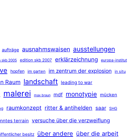
ausstellungen
ausnahmswaisen
aufträge
erklärzeichnung
edition skb 2007
europa-institut
n skb 2005
ave
im zentrum der explosion
hopfen
im garten
in situ
landschaft
hen Raum
leading to war
malerei
monotypie
t
mdf
mücken
max braun
raumkonzept
ritter & antihelden
saar
ng
SHG
versuche über die verzweiflung
nntes terrain
über andere
über die arbeit
öffentlicher besitz