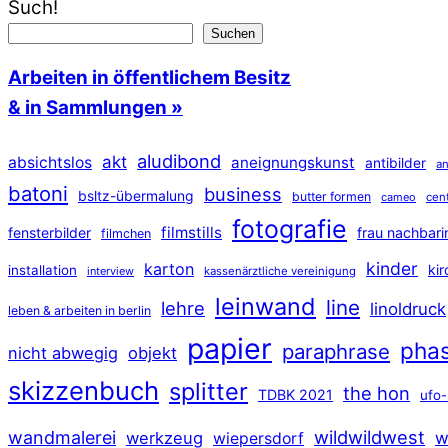
Such!
Suchen
Arbeiten in öffentlichem Besitz
& in Sammlungen »
aludibond
akt
absichtslos
aneignungskunst
antibilder
an
batoni
business
bsltz-übermalung
butter formen
cameo
cen
fotografie
filmstills
fensterbilder
frau nachbari
filmchen
kinder
karton
ki
installation
interview
kassenärztliche vereinigung
leinwand
line
lehre
linoldruck
leben & arbeiten in berlin
papier
pha
paraphrase
nicht abwegig
objekt
skizzenbuch
splitter
the hon
TDBK 2021
ufo-
wildwildwest
wandmalerei
werkzeug
w
wiepersdorf