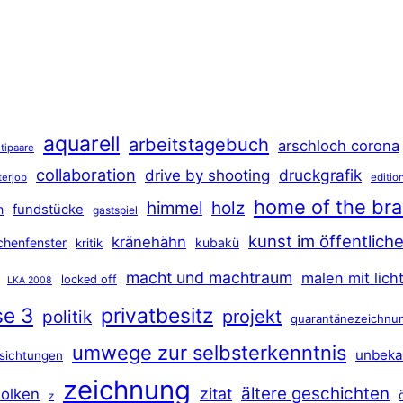
aquarell
arbeitstagebuch
arschloch corona
tipaare
collaboration
druckgrafik
drive by shooting
terjob
editio
home of the br
himmel
holz
n
fundstücke
gastspiel
kunst im öffentlic
kränehähn
rchenfenster
kubakü
kritik
macht und machtraum
malen mit lich
locked off
LKA 2008
se 3
privatbesitz
projekt
politik
quarantänezeichnu
umwege zur selbsterkenntnis
unbeka
sichtungen
zeichnung
ältere geschichten
zitat
olken
z