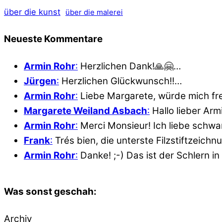
über die kunst
über die malerei
Neueste Kommentare
Armin Rohr
:
Herzlichen Dank!🙏🤗…
Jürgen
:
Herzlichen Glückwunsch!!…
Armin Rohr
:
Liebe Margarete, würde mich fr
Margarete Weiland Asbach
:
Hallo lieber Ar
Armin Rohr
:
Merci Monsieur! Ich liebe schwar
Frank
:
Trés bien, die unterste Filzstiftzeich
Armin Rohr
:
Danke! ;-) Das ist der Schlern in
Was sonst geschah:
Archiv