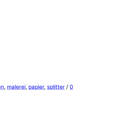
en
,
malerei
,
papier
,
splitter
/
0