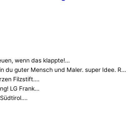
euen, wenn das klappte!…
min du guter Mensch und Maler. super Idee. R…
zen Filzstift.…
nung! LG Frank…
 Südtirol.…