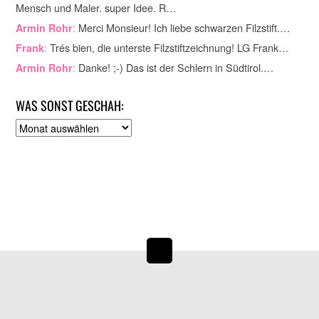
Mensch und Maler. super Idee. R…
:
Merci Monsieur! Ich liebe schwarzen Filzstift.…
Armin Rohr
:
Trés bien, die unterste Filzstiftzeichnung! LG Frank…
Frank
:
Danke! ;-) Das ist der Schlern in Südtirol.…
Armin Rohr
WAS SONST GESCHAH:
A
r
c
h
i
v