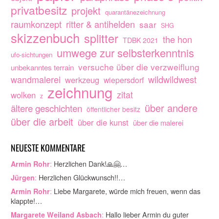
privatbesitz
projekt
quarantänezeichnung
raumkonzept
ritter & antihelden
saar
SHG
skizzenbuch
splitter
the hon
TDBK 2021
umwege zur selbsterkenntnis
ufo-sichtungen
versuche über die verzweiflung
unbekanntes terrain
wandmalerei
wildwildwest
werkzeug
wiepersdorf
zeichnung
zitat
wolken
z
über andere
ältere geschichten
öffentlicher besitz
über die arbeit
über die kunst
über die malerei
NEUESTE KOMMENTARE
:
Herzlichen Dank!🙏🤗…
Armin Rohr
:
Herzlichen Glückwunsch!!…
Jürgen
:
Liebe Margarete, würde mich freuen, wenn das
Armin Rohr
klappte!…
:
Hallo lieber Armin du guter
Margarete Weiland Asbach