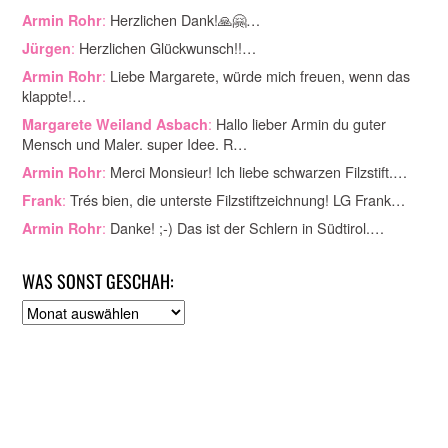
:
Herzlichen Dank!🙏🤗…
Armin Rohr
:
Herzlichen Glückwunsch!!…
Jürgen
:
Liebe Margarete, würde mich freuen, wenn das
Armin Rohr
klappte!…
:
Hallo lieber Armin du guter
Margarete Weiland Asbach
Mensch und Maler. super Idee. R…
:
Merci Monsieur! Ich liebe schwarzen Filzstift.…
Armin Rohr
:
Trés bien, die unterste Filzstiftzeichnung! LG Frank…
Frank
:
Danke! ;-) Das ist der Schlern in Südtirol.…
Armin Rohr
WAS SONST GESCHAH:
A
r
c
h
i
v