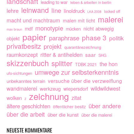
landschaft
leading to war
leben & arbeiten in berlin
leinwand
line
lehre
linoldruck
locked off
LKA 2008
malerei
macht und machtraum
malen mit licht
monotypie
nicht abwegig
mdf
mücken
max braun
papier
phase 3
paraphrase
politik
objekt
privatbesitz
projekt
quarantänezeichnung
raumkonzept
ritter & antihelden
saar
SHG
skizzenbuch
splitter
the hon
TDBK 2021
umwege zur selbsterkenntnis
ufo-sichtungen
versuche über die verzweiflung
unbekanntes terrain
wandmalerei
wildwildwest
werkzeug
wiepersdorf
zeichnung
zitat
wolken
z
über andere
ältere geschichten
öffentlicher besitz
über die arbeit
über die kunst
über die malerei
NEUESTE KOMMENTARE