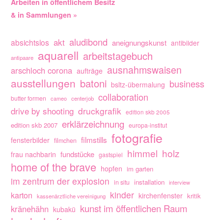
Arbeiten in öffentlichem Besitz
& in Sammlungen »
aludibond
akt
absichtslos
aneignungskunst
antibilder
aquarell
arbeitstagebuch
antipaare
ausnahmswaisen
arschloch corona
aufträge
ausstellungen
batoni
business
bsltz-übermalung
collaboration
butter formen
cameo
centerjob
drive by shooting
druckgrafik
edition skb 2005
erklärzeichnung
edition skb 2007
europa-institut
fotografie
filmstills
fensterbilder
filmchen
himmel
holz
fundstücke
frau nachbarin
gastspiel
home of the brave
hopfen
im garten
im zentrum der explosion
installation
in situ
interview
kinder
karton
kirchenfenster
kritik
kassenärztliche vereinigung
kunst im öffentlichen Raum
kränehähn
kubakü