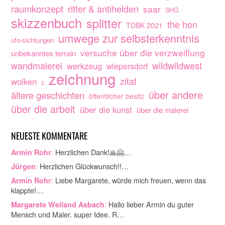
raumkonzept
ritter & antihelden
saar
SHG
skizzenbuch
splitter
the hon
TDBK 2021
umwege zur selbsterkenntnis
ufo-sichtungen
versuche über die verzweiflung
unbekanntes terrain
wandmalerei
wildwildwest
werkzeug
wiepersdorf
zeichnung
zitat
wolken
z
über andere
ältere geschichten
öffentlicher besitz
über die arbeit
über die kunst
über die malerei
NEUESTE KOMMENTARE
:
Herzlichen Dank!🙏🤗…
Armin Rohr
:
Herzlichen Glückwunsch!!…
Jürgen
:
Liebe Margarete, würde mich freuen, wenn das
Armin Rohr
klappte!…
:
Hallo lieber Armin du guter
Margarete Weiland Asbach
Mensch und Maler. super Idee. R…