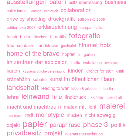
ausstellungen
batoni
business
bsltz-übermalung
collaboration
butter formen
cameo
centerjob
drive by shooting
druckgrafik
edition skb 2005
erklärzeichnung
edition skb 2007
europa-institut
fotografie
filmstills
fensterbilder
filmchen
himmel
holz
fundstücke
frau nachbarin
gastspiel
home of the brave
hopfen
im garten
im zentrum der explosion
installation
in situ
interview
kinder
karton
kirchenfenster
kritik
kassenärztliche vereinigung
kunst im öffentlichen Raum
kränehähn
kubakü
landschaft
leading to war
leben & arbeiten in berlin
leinwand
line
lehre
linoldruck
locked off
LKA 2008
malerei
macht und machtraum
malen mit licht
monotypie
nicht abwegig
mdf
mücken
max braun
papier
phase 3
paraphrase
politik
objekt
privatbesitz
projekt
quarantänezeichnung