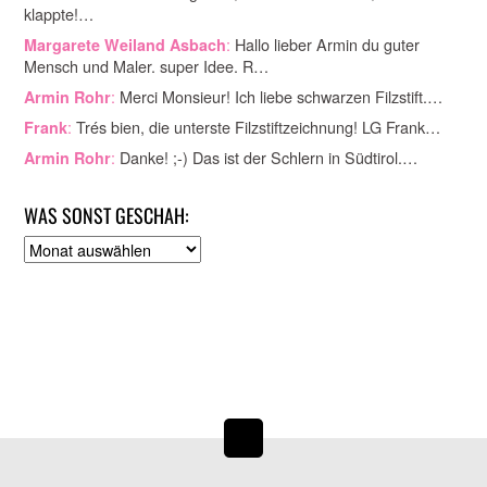
klappte!…
:
Hallo lieber Armin du guter
Margarete Weiland Asbach
Mensch und Maler. super Idee. R…
:
Merci Monsieur! Ich liebe schwarzen Filzstift.…
Armin Rohr
:
Trés bien, die unterste Filzstiftzeichnung! LG Frank…
Frank
:
Danke! ;-) Das ist der Schlern in Südtirol.…
Armin Rohr
WAS SONST GESCHAH:
A
r
c
h
i
v