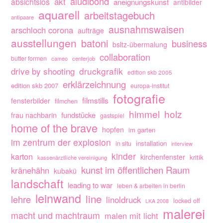
aludibond
akt
absichtslos
aneignungskunst
antibilder
aquarell
arbeitstagebuch
antipaare
ausnahmswaisen
arschloch corona
aufträge
ausstellungen
batoni
business
bsltz-übermalung
collaboration
butter formen
cameo
centerjob
drive by shooting
druckgrafik
edition skb 2005
erklärzeichnung
edition skb 2007
europa-institut
fotografie
filmstills
fensterbilder
filmchen
himmel
holz
fundstücke
frau nachbarin
gastspiel
home of the brave
hopfen
im garten
im zentrum der explosion
installation
in situ
interview
kinder
karton
kirchenfenster
kritik
kassenärztliche vereinigung
kunst im öffentlichen Raum
kränehähn
kubakü
landschaft
leading to war
leben & arbeiten in berlin
leinwand
line
lehre
linoldruck
locked off
LKA 2008
malerei
macht und machtraum
malen mit licht