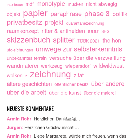
monotypie
nicht abwegig
mdf
mücken
max braun
papier
phase 3
paraphrase
politik
objekt
privatbesitz
projekt
quarantänezeichnung
raumkonzept
ritter & antihelden
saar
SHG
skizzenbuch
splitter
the hon
TDBK 2021
umwege zur selbsterkenntnis
ufo-sichtungen
versuche über die verzweiflung
unbekanntes terrain
wandmalerei
wildwildwest
werkzeug
wiepersdorf
zeichnung
zitat
wolken
z
über andere
ältere geschichten
öffentlicher besitz
über die arbeit
über die kunst
über die malerei
NEUESTE KOMMENTARE
:
Herzlichen Dank!🙏🤗…
Armin Rohr
:
Herzlichen Glückwunsch!!…
Jürgen
:
Liebe Margarete, würde mich freuen, wenn das
Armin Rohr