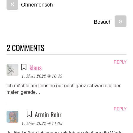
«
Ohnemensch
»
Besuch
2 COMMENTS
REPLY
klaus
1. März 2022 @ 10:49
ich möchte am liebsten nur noch ganz schwarze bilder
malen gerade…
REPLY
Armin Rohr
1. März 2022 @ 11:35
Ja. Fast würde ich sagen, mir fehlen nicht nur die Worte,