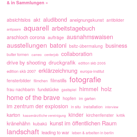
& in Sammlungen »
aludibond
akt
absichtslos
aneignungskunst
antibilder
aquarell
arbeitstagebuch
antipaare
ausnahmswaisen
arschloch corona
aufträge
ausstellungen
batoni
business
bsltz-übermalung
collaboration
butter formen
cameo
centerjob
drive by shooting
druckgrafik
edition skb 2005
erklärzeichnung
edition skb 2007
europa-institut
fotografie
filmstills
fensterbilder
filmchen
himmel
holz
fundstücke
frau nachbarin
gastspiel
home of the brave
hopfen
im garten
im zentrum der explosion
installation
in situ
interview
kinder
karton
kirchenfenster
kritik
kassenärztliche vereinigung
kunst im öffentlichen Raum
kränehähn
kubakü
landschaft
leading to war
leben & arbeiten in berlin