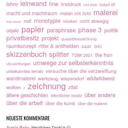
leinwand
line
lehre
linoldruck
locked off
LKA 2008
malerei
macht und machtraum
malen mit licht
monotypie
nicht abwegig
mdf
mücken
max braun
papier
phase 3
paraphrase
politik
objekt
privatbesitz
projekt
quarantänezeichnung
raumkonzept
ritter & antihelden
saar
SHG
skizzenbuch
splitter
the hon
TDBK 2021
umwege zur selbsterkenntnis
ufo-sichtungen
versuche über die verzweiflung
unbekanntes terrain
wandmalerei
wildwildwest
werkzeug
wiepersdorf
zeichnung
zitat
wolken
z
über andere
ältere geschichten
öffentlicher besitz
über die arbeit
über die kunst
über die malerei
NEUESTE KOMMENTARE
:
Herzlichen Dank!🙏🤗…
Armin Rohr