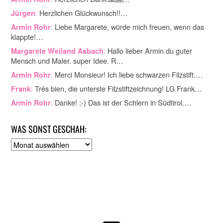
:
Herzlichen Glückwunsch!!…
Jürgen
:
Liebe Margarete, würde mich freuen, wenn das
Armin Rohr
klappte!…
:
Hallo lieber Armin du guter
Margarete Weiland Asbach
Mensch und Maler. super Idee. R…
:
Merci Monsieur! Ich liebe schwarzen Filzstift.…
Armin Rohr
:
Trés bien, die unterste Filzstiftzeichnung! LG Frank…
Frank
:
Danke! ;-) Das ist der Schlern in Südtirol.…
Armin Rohr
WAS SONST GESCHAH:
A
r
c
h
i
v