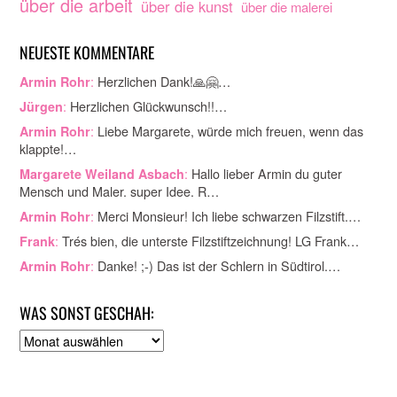
über die arbeit
über die kunst
über die malerei
NEUESTE KOMMENTARE
:
Herzlichen Dank!🙏🤗…
Armin Rohr
:
Herzlichen Glückwunsch!!…
Jürgen
:
Liebe Margarete, würde mich freuen, wenn das
Armin Rohr
klappte!…
:
Hallo lieber Armin du guter
Margarete Weiland Asbach
Mensch und Maler. super Idee. R…
:
Merci Monsieur! Ich liebe schwarzen Filzstift.…
Armin Rohr
:
Trés bien, die unterste Filzstiftzeichnung! LG Frank…
Frank
:
Danke! ;-) Das ist der Schlern in Südtirol.…
Armin Rohr
WAS SONST GESCHAH:
A
r
c