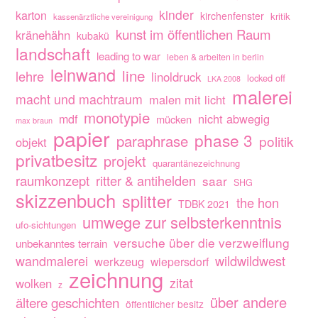
kinder
karton
kirchenfenster
kritik
kassenärztliche vereinigung
kunst im öffentlichen Raum
kränehähn
kubakü
landschaft
leading to war
leben & arbeiten in berlin
leinwand
line
lehre
linoldruck
locked off
LKA 2008
malerei
macht und machtraum
malen mit licht
monotypie
nicht abwegig
mdf
mücken
max braun
papier
phase 3
paraphrase
politik
objekt
privatbesitz
projekt
quarantänezeichnung
raumkonzept
ritter & antihelden
saar
SHG
skizzenbuch
splitter
the hon
TDBK 2021
umwege zur selbsterkenntnis
ufo-sichtungen
versuche über die verzweiflung
unbekanntes terrain
wandmalerei
wildwildwest
werkzeug
wiepersdorf
zeichnung
zitat
wolken
z
über andere
ältere geschichten
öffentlicher besitz