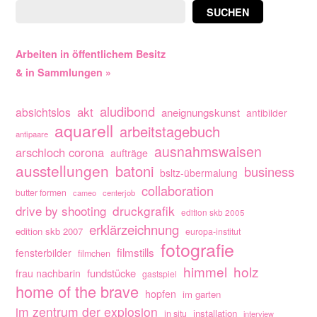
SUCHEN
Arbeiten in öffentlichem Besitz
& in Sammlungen »
aludibond
akt
absichtslos
aneignungskunst
antibilder
aquarell
arbeitstagebuch
antipaare
ausnahmswaisen
arschloch corona
aufträge
ausstellungen
batoni
business
bsltz-übermalung
collaboration
butter formen
cameo
centerjob
drive by shooting
druckgrafik
edition skb 2005
erklärzeichnung
edition skb 2007
europa-institut
fotografie
filmstills
fensterbilder
filmchen
himmel
holz
fundstücke
frau nachbarin
gastspiel
home of the brave
hopfen
im garten
im zentrum der explosion
installation
in situ
interview