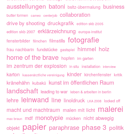
ausstellungen
batoni
business
bsltz-übermalung
collaboration
butter formen
cameo
centerjob
drive by shooting
druckgrafik
edition skb 2005
erklärzeichnung
edition skb 2007
europa-institut
fotografie
filmstills
fensterbilder
filmchen
himmel
holz
fundstücke
frau nachbarin
gastspiel
home of the brave
hopfen
im garten
im zentrum der explosion
installation
in situ
interview
kinder
karton
kirchenfenster
kritik
kassenärztliche vereinigung
kunst im öffentlichen Raum
kränehähn
kubakü
landschaft
leading to war
leben & arbeiten in berlin
leinwand
line
lehre
linoldruck
locked off
LKA 2008
malerei
macht und machtraum
malen mit licht
monotypie
nicht abwegig
mdf
mücken
max braun
papier
phase 3
paraphrase
politik
objekt