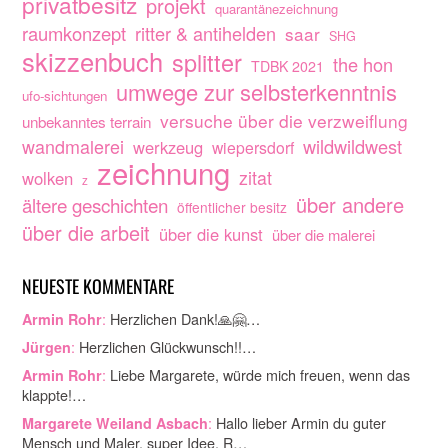
privatbesitz
projekt
quarantänezeichnung
raumkonzept
ritter & antihelden
saar
SHG
skizzenbuch
splitter
the hon
TDBK 2021
umwege zur selbsterkenntnis
ufo-sichtungen
versuche über die verzweiflung
unbekanntes terrain
wandmalerei
wildwildwest
werkzeug
wiepersdorf
zeichnung
zitat
wolken
z
über andere
ältere geschichten
öffentlicher besitz
über die arbeit
über die kunst
über die malerei
NEUESTE KOMMENTARE
:
Herzlichen Dank!🙏🤗…
Armin Rohr
:
Herzlichen Glückwunsch!!…
Jürgen
:
Liebe Margarete, würde mich freuen, wenn das
Armin Rohr
klappte!…
:
Hallo lieber Armin du guter
Margarete Weiland Asbach
Mensch und Maler. super Idee. R…