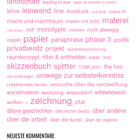
landschaft
leading to war
leben & arbeiten in berlin
leinwand
line
lehre
linoldruck
locked off
LKA 2008
malerei
macht und machtraum
malen mit licht
monotypie
nicht abwegig
mdf
mücken
max braun
papier
phase 3
paraphrase
politik
objekt
privatbesitz
projekt
quarantänezeichnung
raumkonzept
ritter & antihelden
saar
SHG
skizzenbuch
splitter
the hon
TDBK 2021
umwege zur selbsterkenntnis
ufo-sichtungen
versuche über die verzweiflung
unbekanntes terrain
wandmalerei
wildwildwest
werkzeug
wiepersdorf
zeichnung
zitat
wolken
z
über andere
ältere geschichten
öffentlicher besitz
über die arbeit
über die kunst
über die malerei
NEUESTE KOMMENTARE