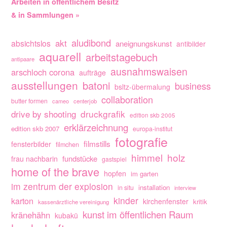
Arbeiten in öffentlichem Besitz
& in Sammlungen »
aludibond
akt
absichtslos
aneignungskunst
antibilder
aquarell
arbeitstagebuch
antipaare
ausnahmswaisen
arschloch corona
aufträge
ausstellungen
batoni
business
bsltz-übermalung
collaboration
butter formen
cameo
centerjob
drive by shooting
druckgrafik
edition skb 2005
erklärzeichnung
edition skb 2007
europa-institut
fotografie
filmstills
fensterbilder
filmchen
himmel
holz
fundstücke
frau nachbarin
gastspiel
home of the brave
hopfen
im garten
im zentrum der explosion
installation
in situ
interview
kinder
karton
kirchenfenster
kritik
kassenärztliche vereinigung
kunst im öffentlichen Raum
kränehähn
kubakü