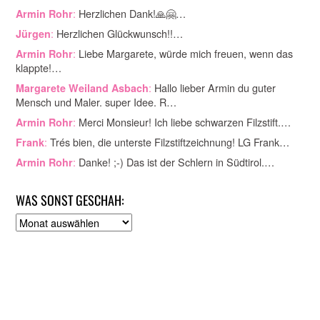
:
Herzlichen Dank!🙏🤗…
Armin Rohr
:
Herzlichen Glückwunsch!!…
Jürgen
:
Liebe Margarete, würde mich freuen, wenn das
Armin Rohr
klappte!…
:
Hallo lieber Armin du guter
Margarete Weiland Asbach
Mensch und Maler. super Idee. R…
:
Merci Monsieur! Ich liebe schwarzen Filzstift.…
Armin Rohr
:
Trés bien, die unterste Filzstiftzeichnung! LG Frank…
Frank
:
Danke! ;-) Das ist der Schlern in Südtirol.…
Armin Rohr
WAS SONST GESCHAH:
A
r
c
h
i
v