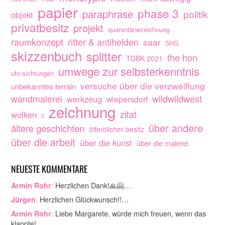
papier
phase 3
paraphrase
politik
objekt
privatbesitz
projekt
quarantänezeichnung
raumkonzept
ritter & antihelden
saar
SHG
skizzenbuch
splitter
the hon
TDBK 2021
umwege zur selbsterkenntnis
ufo-sichtungen
versuche über die verzweiflung
unbekanntes terrain
wandmalerei
wildwildwest
werkzeug
wiepersdorf
zeichnung
zitat
wolken
z
über andere
ältere geschichten
öffentlicher besitz
über die arbeit
über die kunst
über die malerei
NEUESTE KOMMENTARE
:
Herzlichen Dank!🙏🤗…
Armin Rohr
:
Herzlichen Glückwunsch!!…
Jürgen
:
Liebe Margarete, würde mich freuen, wenn das
Armin Rohr
klappte!…