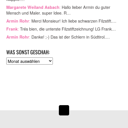
:
Hallo lieber Armin du guter
Margarete Weiland Asbach
Mensch und Maler. super Idee. R…
:
Merci Monsieur! Ich liebe schwarzen Filzstift.…
Armin Rohr
:
Trés bien, die unterste Filzstiftzeichnung! LG Frank…
Frank
:
Danke! ;-) Das ist der Schlern in Südtirol.…
Armin Rohr
WAS SONST GESCHAH:
A
r
c
h
i
v