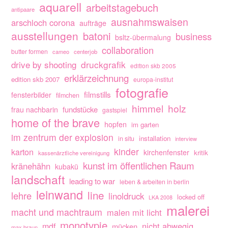
aquarell
arbeitstagebuch
antipaare
ausnahmswaisen
arschloch corona
aufträge
ausstellungen
batoni
business
bsltz-übermalung
collaboration
butter formen
cameo
centerjob
drive by shooting
druckgrafik
edition skb 2005
erklärzeichnung
edition skb 2007
europa-institut
fotografie
filmstills
fensterbilder
filmchen
himmel
holz
fundstücke
frau nachbarin
gastspiel
home of the brave
hopfen
im garten
im zentrum der explosion
installation
in situ
interview
kinder
karton
kirchenfenster
kritik
kassenärztliche vereinigung
kunst im öffentlichen Raum
kränehähn
kubakü
landschaft
leading to war
leben & arbeiten in berlin
leinwand
line
lehre
linoldruck
locked off
LKA 2008
malerei
macht und machtraum
malen mit licht
monotypie
nicht abwegig
mdf
mücken
max braun