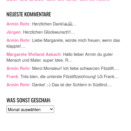
NEUESTE KOMMENTARE
:
Herzlichen Dank!🙏🤗…
Armin Rohr
:
Herzlichen Glückwunsch!!…
Jürgen
:
Liebe Margarete, würde mich freuen, wenn das
Armin Rohr
klappte!…
:
Hallo lieber Armin du guter
Margarete Weiland Asbach
Mensch und Maler. super Idee. R…
:
Merci Monsieur! Ich liebe schwarzen Filzstift.…
Armin Rohr
:
Trés bien, die unterste Filzstiftzeichnung! LG Frank…
Frank
:
Danke! ;-) Das ist der Schlern in Südtirol.…
Armin Rohr
WAS SONST GESCHAH:
A
r
c
h