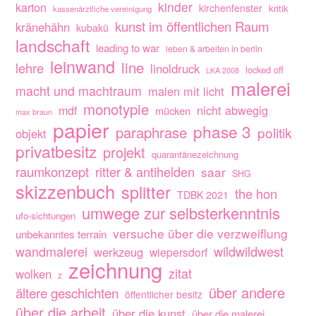
kinder
karton
kirchenfenster
kritik
kassenärztliche vereinigung
kunst im öffentlichen Raum
kränehähn
kubakü
landschaft
leading to war
leben & arbeiten in berlin
leinwand
line
lehre
linoldruck
locked off
LKA 2008
malerei
macht und machtraum
malen mit licht
monotypie
nicht abwegig
mdf
mücken
max braun
papier
phase 3
paraphrase
politik
objekt
privatbesitz
projekt
quarantänezeichnung
raumkonzept
ritter & antihelden
saar
SHG
skizzenbuch
splitter
the hon
TDBK 2021
umwege zur selbsterkenntnis
ufo-sichtungen
versuche über die verzweiflung
unbekanntes terrain
wandmalerei
wildwildwest
werkzeug
wiepersdorf
zeichnung
zitat
wolken
z
über andere
ältere geschichten
öffentlicher besitz
über die arbeit
über die kunst
über die malerei