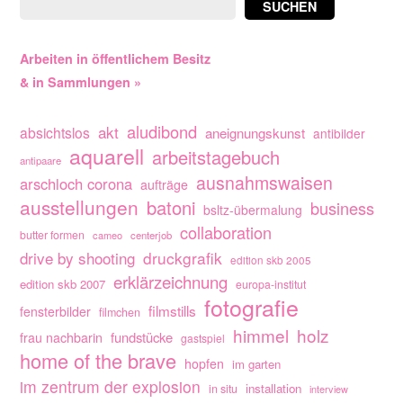
SUCHEN
Arbeiten in öffentlichem Besitz
& in Sammlungen »
aludibond
akt
absichtslos
aneignungskunst
antibilder
aquarell
arbeitstagebuch
antipaare
ausnahmswaisen
arschloch corona
aufträge
ausstellungen
batoni
business
bsltz-übermalung
collaboration
butter formen
cameo
centerjob
drive by shooting
druckgrafik
edition skb 2005
erklärzeichnung
edition skb 2007
europa-institut
fotografie
filmstills
fensterbilder
filmchen
himmel
holz
fundstücke
frau nachbarin
gastspiel
home of the brave
hopfen
im garten
im zentrum der explosion
installation
in situ
interview