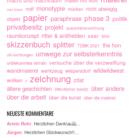
macht und machtraum
malen mit licht
monotypie
nicht abwegig
mdf
mücken
max braun
papier
phase 3
paraphrase
politik
objekt
privatbesitz
projekt
quarantänezeichnung
raumkonzept
ritter & antihelden
saar
SHG
skizzenbuch
splitter
the hon
TDBK 2021
umwege zur selbsterkenntnis
ufo-sichtungen
versuche über die verzweiflung
unbekanntes terrain
wandmalerei
wildwildwest
werkzeug
wiepersdorf
zeichnung
zitat
wolken
z
über andere
ältere geschichten
öffentlicher besitz
über die arbeit
über die kunst
über die malerei
NEUESTE KOMMENTARE
:
Herzlichen Dank!🙏🤗…
Armin Rohr
:
Herzlichen Glückwunsch!!…
Jürgen