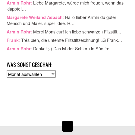
:
Liebe Margarete, würde mich freuen, wenn das
Armin Rohr
klappte!…
:
Hallo lieber Armin du guter
Margarete Weiland Asbach
Mensch und Maler. super Idee. R…
:
Merci Monsieur! Ich liebe schwarzen Filzstift.…
Armin Rohr
:
Trés bien, die unterste Filzstiftzeichnung! LG Frank…
Frank
:
Danke! ;-) Das ist der Schlern in Südtirol.…
Armin Rohr
WAS SONST GESCHAH:
A
r
c
h
i
v