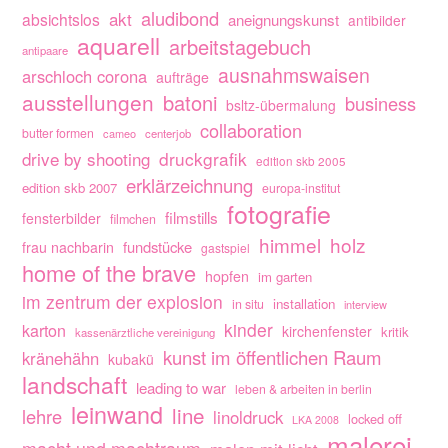
aludibond
akt
absichtslos
aneignungskunst
antibilder
aquarell
arbeitstagebuch
antipaare
ausnahmswaisen
arschloch corona
aufträge
ausstellungen
batoni
business
bsltz-übermalung
collaboration
butter formen
cameo
centerjob
drive by shooting
druckgrafik
edition skb 2005
erklärzeichnung
edition skb 2007
europa-institut
fotografie
filmstills
fensterbilder
filmchen
himmel
holz
fundstücke
frau nachbarin
gastspiel
home of the brave
hopfen
im garten
im zentrum der explosion
installation
in situ
interview
kinder
karton
kirchenfenster
kritik
kassenärztliche vereinigung
kunst im öffentlichen Raum
kränehähn
kubakü
landschaft
leading to war
leben & arbeiten in berlin
leinwand
line
lehre
linoldruck
locked off
LKA 2008
malerei