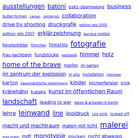
ausstellungen
batoni
business
bsltz-übermalung
collaboration
butter formen
cameo
centerjob
druckgrafik
drive by shooting
edition skb 2005
erklärzeichnung
edition skb 2007
europa-institut
fotografie
filmstills
fensterbilder
filmchen
himmel
holz
frau nachbarin
fundstücke
gastspiel
home of the brave
hopfen
im garten
im zentrum der explosion
installation
in situ
interview
kinder
karton
kirchenfenster
kritik
kassenärztliche vereinigung
kunst im öffentlichen Raum
kränehähn
kubakü
landschaft
leading to war
leben & arbeiten in berlin
leinwand
line
lehre
linoldruck
locked off
LKA 2008
malerei
macht und machtraum
malen mit licht
monotypie
mdf
nicht abwegig
mücken
max braun