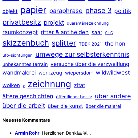
papier
phase 3
paraphrase
politik
objekt
privatbesitz
projekt
quarantänezeichnung
raumkonzept
ritter & antihelden
saar
SHG
skizzenbuch
splitter
the hon
TDBK 2021
umwege zur selbsterkenntnis
ufo-sichtungen
versuche über die verzweiflung
unbekanntes terrain
wildwildwest
wandmalerei
werkzeug
wiepersdorf
zeichnung
zitat
wolken
z
über andere
ältere geschichten
öffentlicher besitz
über die arbeit
über die kunst
über die malerei
Neueste Kommentare
Armin Rohr
:
Herzlichen Dank!🙏🤗…