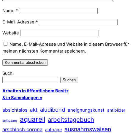
Name
*
E-Mail-Adresse
*
Website
Name, E-Mail-Adresse und Website in diesem Browser für
meinen nächsten Kommentar speichern.
Such!
Suchen
Arbeiten in öffentlichem Besitz
& in Sammlungen »
aludibond
akt
absichtslos
aneignungskunst
antibilder
aquarell
arbeitstagebuch
antipaare
ausnahmswaisen
arschloch corona
aufträge