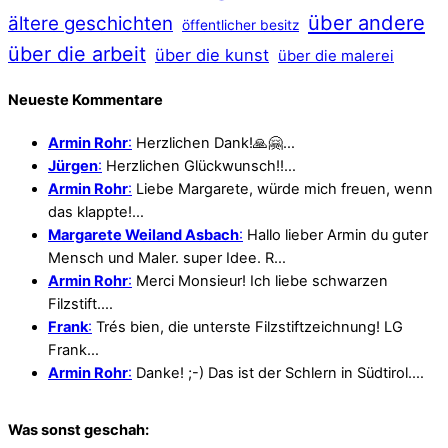
über andere
ältere geschichten
öffentlicher besitz
über die arbeit
über die kunst
über die malerei
Neueste Kommentare
Armin Rohr
:
Herzlichen Dank!🙏🤗…
Jürgen
:
Herzlichen Glückwunsch!!…
Armin Rohr
:
Liebe Margarete, würde mich freuen, wenn
das klappte!…
Margarete Weiland Asbach
:
Hallo lieber Armin du guter
Mensch und Maler. super Idee. R…
Armin Rohr
:
Merci Monsieur! Ich liebe schwarzen
Filzstift.…
Frank
:
Trés bien, die unterste Filzstiftzeichnung! LG
Frank…
Armin Rohr
:
Danke! ;-) Das ist der Schlern in Südtirol.…
Was sonst geschah: