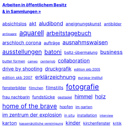
Arbeiten in öffentlichem Besitz
& in Sammlungen »
aludibond
akt
absichtslos
aneignungskunst
antibilder
aquarell
arbeitstagebuch
antipaare
ausnahmswaisen
arschloch corona
aufträge
ausstellungen
batoni
business
bsltz-übermalung
collaboration
butter formen
cameo
centerjob
druckgrafik
drive by shooting
edition skb 2005
erklärzeichnung
edition skb 2007
europa-institut
fotografie
filmstills
fensterbilder
filmchen
himmel
holz
frau nachbarin
fundstücke
gastspiel
home of the brave
hopfen
im garten
im zentrum der explosion
installation
in situ
interview
kinder
karton
kirchenfenster
kritik
kassenärztliche vereinigung