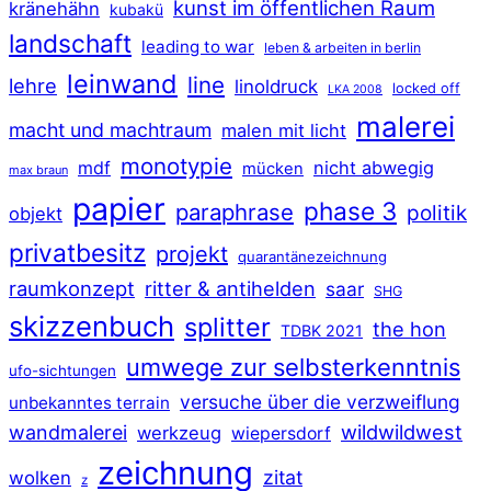
kunst im öffentlichen Raum
kränehähn
kubakü
landschaft
leading to war
leben & arbeiten in berlin
leinwand
line
lehre
linoldruck
locked off
LKA 2008
malerei
macht und machtraum
malen mit licht
monotypie
mdf
nicht abwegig
mücken
max braun
papier
phase 3
paraphrase
politik
objekt
privatbesitz
projekt
quarantänezeichnung
raumkonzept
ritter & antihelden
saar
SHG
skizzenbuch
splitter
the hon
TDBK 2021
umwege zur selbsterkenntnis
ufo-sichtungen
versuche über die verzweiflung
unbekanntes terrain
wildwildwest
wandmalerei
werkzeug
wiepersdorf
zeichnung
zitat
wolken
z