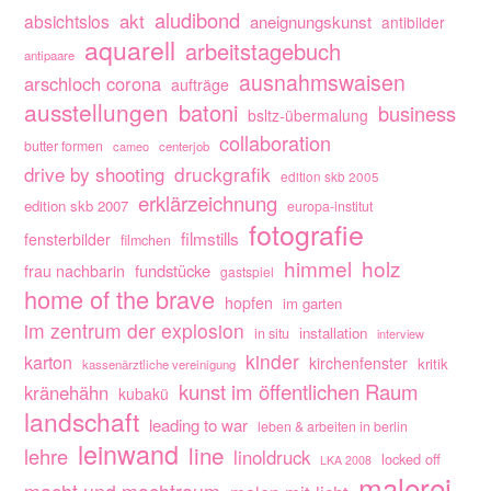
aludibond
akt
absichtslos
aneignungskunst
antibilder
aquarell
arbeitstagebuch
antipaare
ausnahmswaisen
arschloch corona
aufträge
ausstellungen
batoni
business
bsltz-übermalung
collaboration
butter formen
cameo
centerjob
drive by shooting
druckgrafik
edition skb 2005
erklärzeichnung
edition skb 2007
europa-institut
fotografie
filmstills
fensterbilder
filmchen
himmel
holz
fundstücke
frau nachbarin
gastspiel
home of the brave
hopfen
im garten
im zentrum der explosion
installation
in situ
interview
kinder
karton
kirchenfenster
kritik
kassenärztliche vereinigung
kunst im öffentlichen Raum
kränehähn
kubakü
landschaft
leading to war
leben & arbeiten in berlin
leinwand
line
lehre
linoldruck
locked off
LKA 2008
malerei