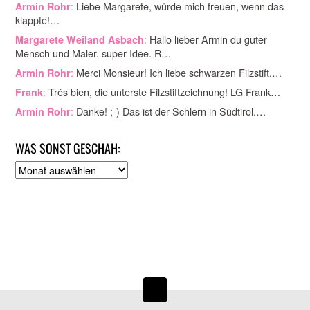
:
Liebe Margarete, würde mich freuen, wenn das
Armin Rohr
klappte!…
:
Hallo lieber Armin du guter
Margarete Weiland Asbach
Mensch und Maler. super Idee. R…
:
Merci Monsieur! Ich liebe schwarzen Filzstift.…
Armin Rohr
:
Trés bien, die unterste Filzstiftzeichnung! LG Frank…
Frank
:
Danke! ;-) Das ist der Schlern in Südtirol.…
Armin Rohr
WAS SONST GESCHAH:
A
r
c
h
i
v