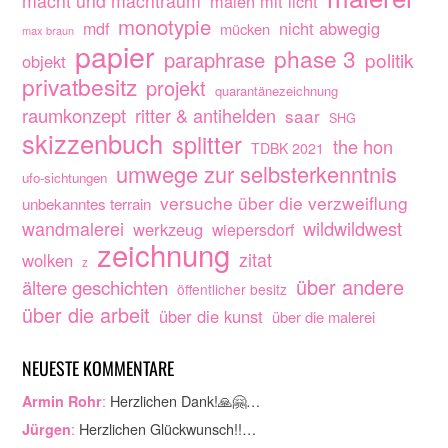
macht und machtraum
malen mit licht
monotypie
nicht abwegig
mdf
mücken
max braun
papier
phase 3
paraphrase
politik
objekt
privatbesitz
projekt
quarantänezeichnung
raumkonzept
ritter & antihelden
saar
SHG
skizzenbuch
splitter
the hon
TDBK 2021
umwege zur selbsterkenntnis
ufo-sichtungen
versuche über die verzweiflung
unbekanntes terrain
wandmalerei
wildwildwest
werkzeug
wiepersdorf
zeichnung
zitat
wolken
z
über andere
ältere geschichten
öffentlicher besitz
über die arbeit
über die kunst
über die malerei
NEUESTE KOMMENTARE
:
Herzlichen Dank!🙏🤗…
Armin Rohr
:
Herzlichen Glückwunsch!!…
Jürgen