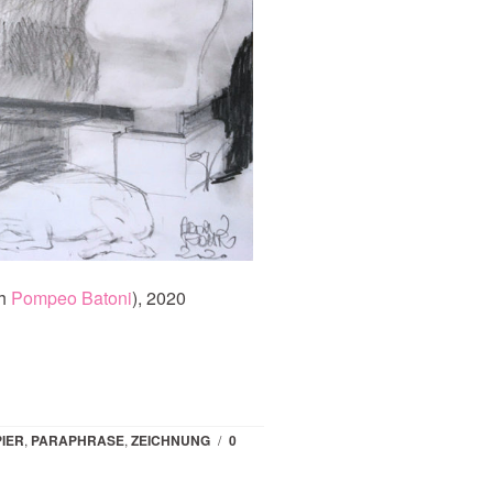
ch
Pompeo Batoni
), 2020
IER
,
PARAPHRASE
,
ZEICHNUNG
/
0