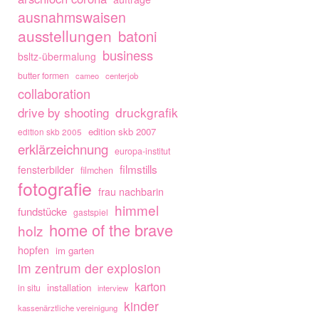
ausnahmswaisen
ausstellungen
batoni
business
bsltz-übermalung
butter formen
cameo
centerjob
collaboration
drive by shooting
druckgrafik
edition skb 2007
edition skb 2005
erklärzeichnung
europa-institut
filmstills
fensterbilder
filmchen
fotografie
frau nachbarin
himmel
fundstücke
gastspiel
home of the brave
holz
hopfen
im garten
im zentrum der explosion
karton
installation
in situ
interview
kinder
kassenärztliche vereinigung