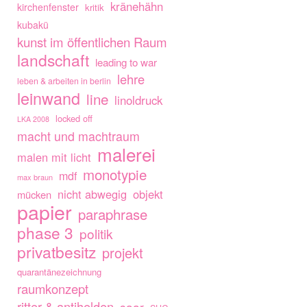
kränehähn
kirchenfenster
kritik
kubakü
kunst im öffentlichen Raum
landschaft
leading to war
lehre
leben & arbeiten in berlin
leinwand
line
linoldruck
locked off
LKA 2008
macht und machtraum
malerei
malen mit licht
monotypie
mdf
max braun
nicht abwegig
objekt
mücken
papier
paraphrase
phase 3
politik
privatbesitz
projekt
quarantänezeichnung
raumkonzept
ritter & antihelden
saar