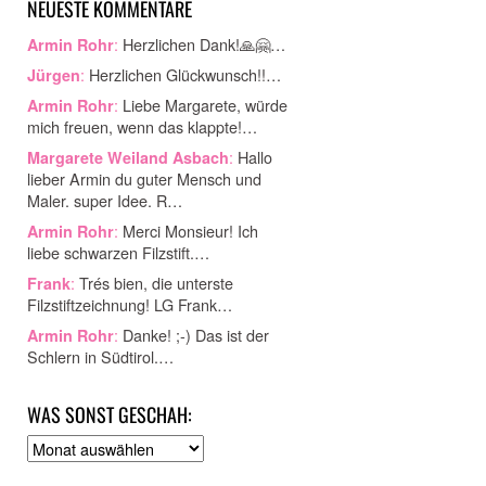
NEUESTE KOMMENTARE
:
Herzlichen Dank!🙏🤗…
Armin Rohr
:
Herzlichen Glückwunsch!!…
Jürgen
:
Liebe Margarete, würde
Armin Rohr
mich freuen, wenn das klappte!…
:
Hallo
Margarete Weiland Asbach
lieber Armin du guter Mensch und
Maler. super Idee. R…
:
Merci Monsieur! Ich
Armin Rohr
liebe schwarzen Filzstift.…
:
Trés bien, die unterste
Frank
Filzstiftzeichnung! LG Frank…
:
Danke! ;-) Das ist der
Armin Rohr
Schlern in Südtirol.…
WAS SONST GESCHAH:
A
r