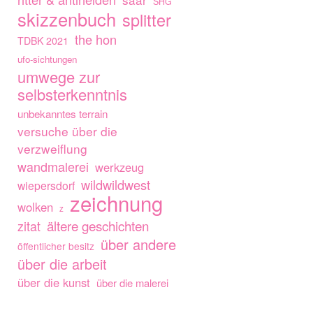
SHG
skizzenbuch
splitter
the hon
TDBK 2021
ufo-sichtungen
umwege zur
selbsterkenntnis
unbekanntes terrain
versuche über die
verzweiflung
wandmalerei
werkzeug
wildwildwest
wiepersdorf
zeichnung
wolken
z
ältere geschichten
zitat
über andere
öffentlicher besitz
über die arbeit
über die kunst
über die malerei