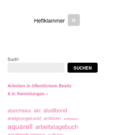
»
Heftklammer
Such!
SUCHEN
Arbeiten in öffentlichem Besitz
& in Sammlungen »
aludibond
akt
absichtslos
aneignungskunst
antibilder
antipaare
aquarell
arbeitstagebuch
arschloch corona
aufträge