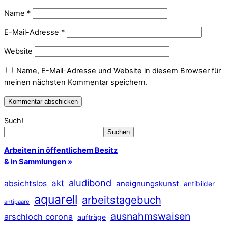
Name
*
E-Mail-Adresse
*
Website
Name, E-Mail-Adresse und Website in diesem Browser für
meinen nächsten Kommentar speichern.
Such!
Suchen
Arbeiten in öffentlichem Besitz
& in Sammlungen »
aludibond
akt
absichtslos
aneignungskunst
antibilder
aquarell
arbeitstagebuch
antipaare
ausnahmswaisen
arschloch corona
aufträge