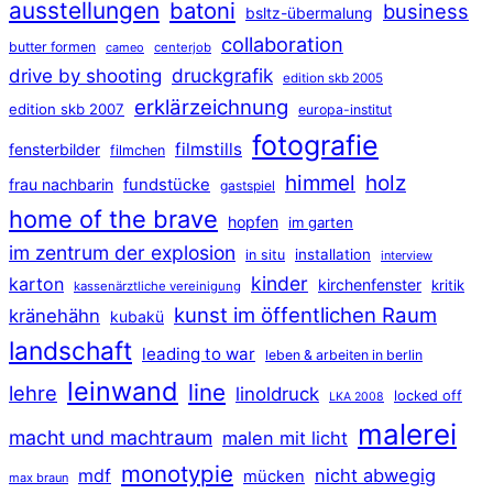
ausstellungen
batoni
business
bsltz-übermalung
collaboration
butter formen
cameo
centerjob
druckgrafik
drive by shooting
edition skb 2005
erklärzeichnung
edition skb 2007
europa-institut
fotografie
filmstills
fensterbilder
filmchen
himmel
holz
frau nachbarin
fundstücke
gastspiel
home of the brave
hopfen
im garten
im zentrum der explosion
installation
in situ
interview
kinder
karton
kirchenfenster
kritik
kassenärztliche vereinigung
kunst im öffentlichen Raum
kränehähn
kubakü
landschaft
leading to war
leben & arbeiten in berlin
leinwand
line
lehre
linoldruck
locked off
LKA 2008
malerei
macht und machtraum
malen mit licht
monotypie
mdf
nicht abwegig
mücken
max braun