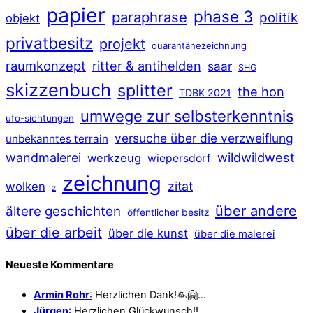
papier
phase 3
paraphrase
politik
objekt
privatbesitz
projekt
quarantänezeichnung
raumkonzept
ritter & antihelden
saar
SHG
skizzenbuch
splitter
the hon
TDBK 2021
umwege zur selbsterkenntnis
ufo-sichtungen
versuche über die verzweiflung
unbekanntes terrain
wildwildwest
wandmalerei
werkzeug
wiepersdorf
zeichnung
zitat
wolken
z
über andere
ältere geschichten
öffentlicher besitz
über die arbeit
über die kunst
über die malerei
Neueste Kommentare
Armin Rohr
:
Herzlichen Dank!🙏🤗…
Jürgen
:
Herzlichen Glückwunsch!!…