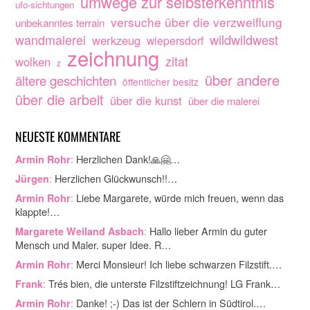
umwege zur selbsterkenntnis
ufo-sichtungen
versuche über die verzweiflung
unbekanntes terrain
wandmalerei
wildwildwest
werkzeug
wiepersdorf
zeichnung
zitat
wolken
z
über andere
ältere geschichten
öffentlicher besitz
über die arbeit
über die kunst
über die malerei
NEUESTE KOMMENTARE
:
Herzlichen Dank!🙏🤗…
Armin Rohr
:
Herzlichen Glückwunsch!!…
Jürgen
:
Liebe Margarete, würde mich freuen, wenn das
Armin Rohr
klappte!…
:
Hallo lieber Armin du guter
Margarete Weiland Asbach
Mensch und Maler. super Idee. R…
:
Merci Monsieur! Ich liebe schwarzen Filzstift.…
Armin Rohr
:
Trés bien, die unterste Filzstiftzeichnung! LG Frank…
Frank
:
Danke! ;-) Das ist der Schlern in Südtirol.…
Armin Rohr