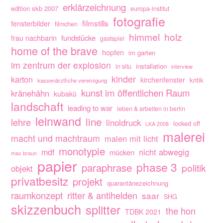
erklärzeichnung
edition skb 2007
europa-institut
fotografie
filmstills
fensterbilder
filmchen
himmel
holz
fundstücke
frau nachbarin
gastspiel
home of the brave
hopfen
im garten
im zentrum der explosion
installation
in situ
interview
kinder
karton
kirchenfenster
kritik
kassenärztliche vereinigung
kunst im öffentlichen Raum
kränehähn
kubakü
landschaft
leading to war
leben & arbeiten in berlin
leinwand
line
lehre
linoldruck
locked off
LKA 2008
malerei
macht und machtraum
malen mit licht
monotypie
nicht abwegig
mdf
mücken
max braun
papier
phase 3
paraphrase
politik
objekt
privatbesitz
projekt
quarantänezeichnung
raumkonzept
ritter & antihelden
saar
SHG
skizzenbuch
splitter
the hon
TDBK 2021