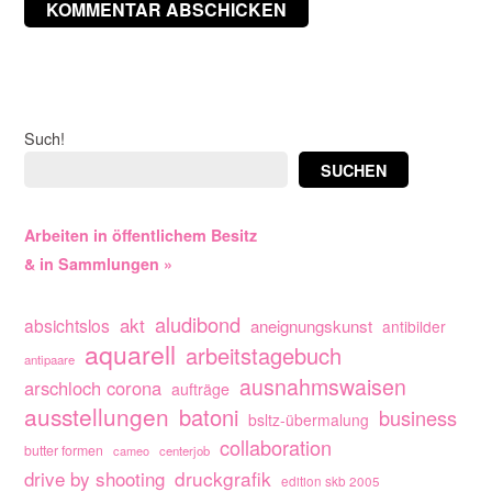
Such!
SUCHEN
Arbeiten in öffentlichem Besitz
& in Sammlungen »
aludibond
akt
absichtslos
aneignungskunst
antibilder
aquarell
arbeitstagebuch
antipaare
ausnahmswaisen
arschloch corona
aufträge
ausstellungen
batoni
business
bsltz-übermalung
collaboration
butter formen
cameo
centerjob
drive by shooting
druckgrafik
edition skb 2005